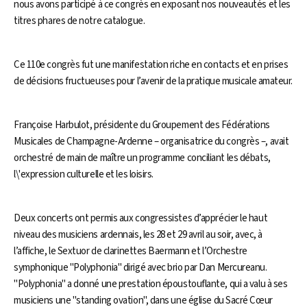
nous avons participé à ce congrès en exposant nos nouveautés et les
titres phares de notre catalogue.
Ce 110e congrès fut une manifestation riche en contacts et en prises
de décisions fructueuses pour l’avenir de la pratique musicale amateur.
Françoise Harbulot, présidente du Groupement des Fédérations
Musicales de Champagne-Ardenne – organisatrice du congrès –, avait
orchestré de main de maître un programme conciliant les débats,
l\'expression culturelle et les loisirs.
Deux concerts ont permis aux congressistes d’apprécier le haut
niveau des musiciens ardennais, les 28 et 29 avril au soir, avec, à
l’affiche, le Sextuor de clarinettes Baermann et l’Orchestre
symphonique "Polyphonia" dirigé avec brio par Dan Mercureanu.
"Polyphonia" a donné une prestation époustouflante, qui a valu à ses
musiciens une "standing ovation", dans une église du Sacré Cœur