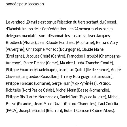
bondée pour l’occasion.
Le vendredi 29 avril s’est tenue l’élection du tiers sortant du Conseil
d’Administration de la Confédération. Les 24 membres élus par les
délégués mandatés sont désormais les suivants : Jean-Jacques
Brodbeck (Alsace), Jean-Claude Fondriest (Aquitaine), Bernard Aury
(Auvergne), Christophe Morizot (Bourgogne), Claude Maine
(Bretagne), Jacques Chéré (Centre), Françoise Harbulot (Champagne-
Ardenne), Pierre Deiana (Corse), Maurice Llurda (Franche-Comté),
Philippe Fournier (Guadeloupe), Jean-Luc Quillet (Ile de France), André
Claveria (Languedoc-Roussillon), Thierry Bourguignon (Limousin),
Philippe Fondard (Lorraine), Serge Hilar (Midi-Pyrénées), Patrick,
Robitaille (Nord Pas de Calais), Michel Morin (Basse-Normandie),
Philippe Rio (Haute-Normandie), Daniel Bart (Pays de la Loire), Michel
Brisse (Picardie), Jean-Marie Dazas (Poitou-Charentes), Paul Courtial
(PACA), Josephe Guidat (Réunion), Robert Combaz (Rhône-Alpes).