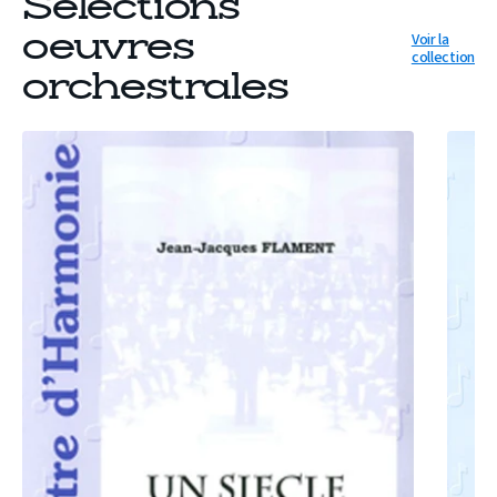
Sélections
Voir la
oeuvres
collection
orchestrales
OEUVRE
OEUVRE
UN
SANARY
SIÈCLE
MARCH
D’HISTOIRE