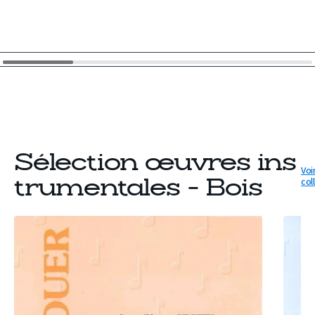
Sélection œuvres ins
Voir
col
trumentales - Bois
PARTITION
PARTIT
MANANJARY
ANDROÏ
(FLÛTE)