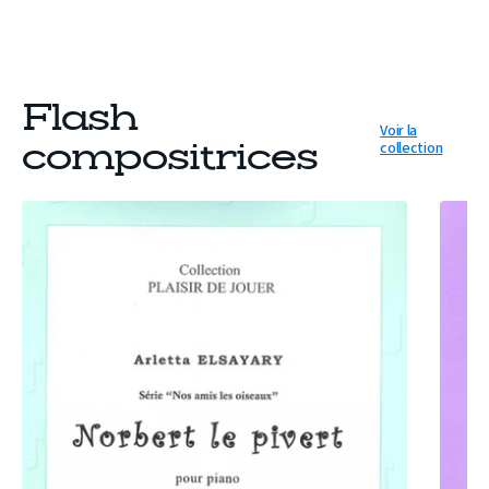
Flash
Voir la
collection
compositrices
PARTITION
PARTIT
NORBERT
AQUARE
LE
(VIOLON
PIVERT