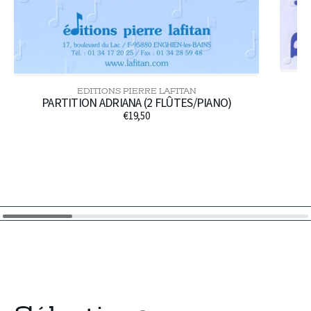
EDITIONS PIERRE LAFITAN
Distributeur :
PARTITION ADRIANA (2 FLÛTES/PIANO)
€19,50
Prix
habituel