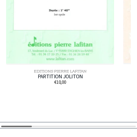
EDITIONS PIERRE LAFITAN
Distributeur :
PARTITION JOLITON
€10,00
Prix
habituel