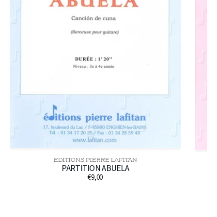
EDITIONS PIERRE LAFITAN
Distributeur :
PARTITION ABUELA
P
€9,00
Prix
habituel