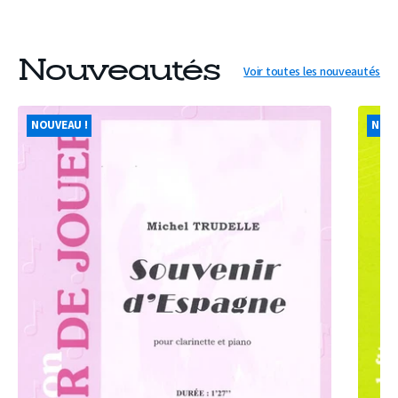
Nouveautés
Voir toutes les nouveautés
PARTITION
PARTIT
SOUVENIR
NOUVEAU !
LE
NOUV
D’ESPAGNE
MONST
(CLARINETTE)
DES
PROFO
(COR)