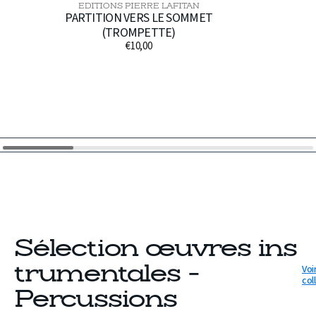
EDITIONS PIERRE LAFITAN
Distributeur :
PARTITION VERS LE SOMMET
(TROMPETTE)
€10,00
Prix
habituel
Sélection œuvres ins
Voir
trumentales -
col
Percussions