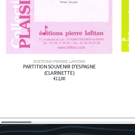
EDITIONS PIERRE LAFITAN
Distributeur :
PARTITION SOUVENIR D’ESPAGNE
(CLARINETTE)
€12,00
Prix
habituel