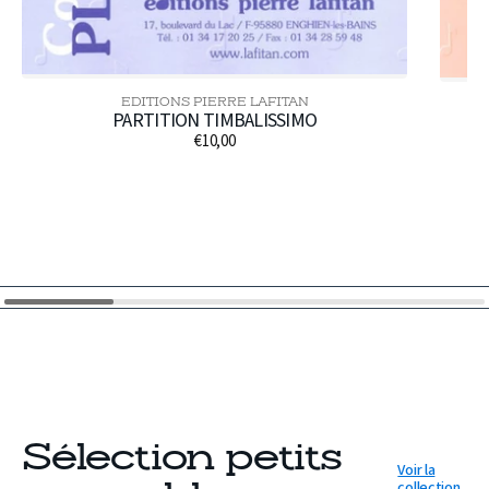
EDITIONS PIERRE LAFITAN
Distributeur :
PARTITION TIMBALISSIMO
€10,00
Prix
habituel
Sélection petits
Voir la
collection