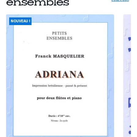
ensembles
PARTITION
OEUVRE
ADRIANA
NOUVEAU !
UNE
(2
PAGE
FLÛTES/PIANO)
D'AMOU