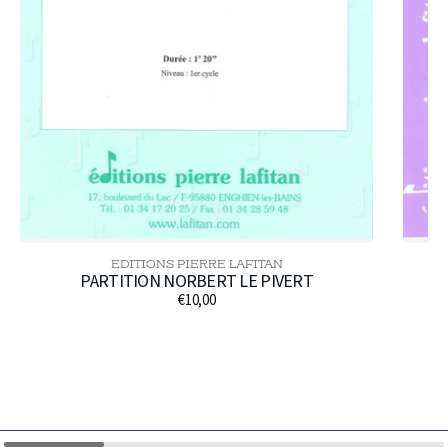
EDITIONS PIERRE LAFITAN
Distributeur :
PARTITION NORBERT LE PIVERT
€10,00
Prix
habituel