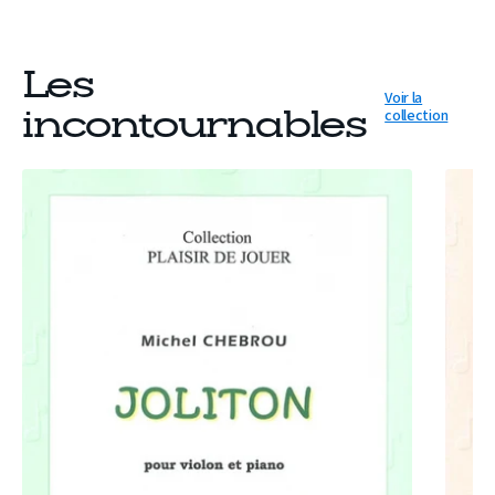
Les
Voir la
collection
incontournables
PARTITION
PARTIT
JOLITON
LA
CULTUR
DU
RIZ