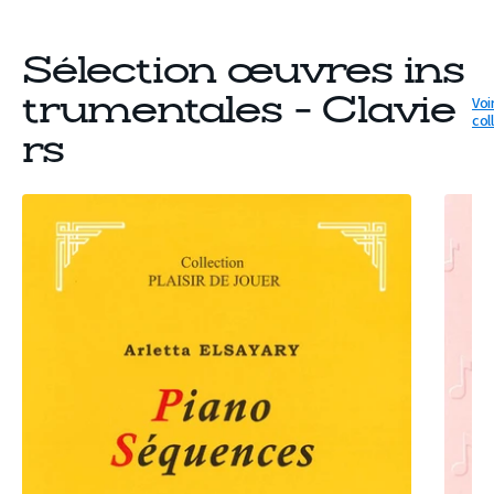
Sélection œuvres ins
Voir
trumentales - Clavie
col
rs
PARTITION
PARTIT
PIANO
ALVORA
SÉQUENCES