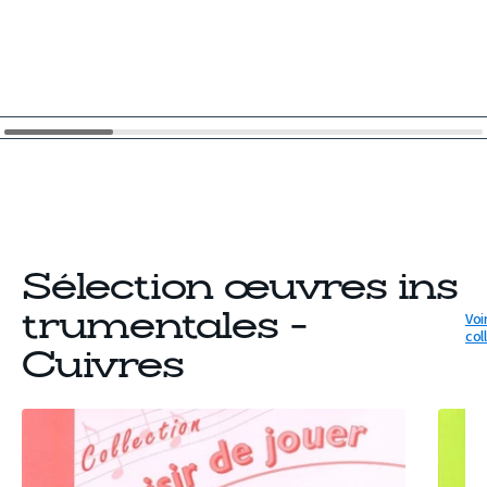
Sélection œuvres ins
Voir
trumentales -
col
Cuivres
PARTITION
PARTIT
VERS
AUBADE
LE
CHARM
SOMMET
(TROMP
(TROMPETTE)