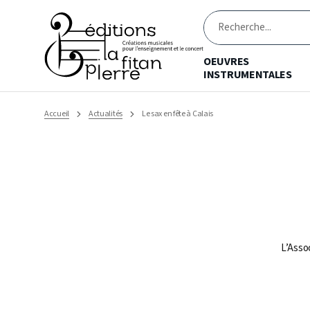
Ignorer
et
passer
Recherche
au
contenu
OEUVRES
INSTRUMENTALES
Accueil
Actualités
Le sax en fête à Calais
L’Asso