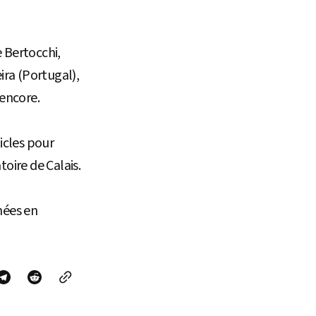
 Bertocchi,
ira (Portugal),
 encore.
icles pour
oire de Calais.
nées en