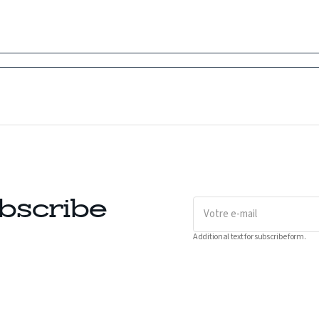
Votre
bscribe
e-
mail
Additional text for subscribe form.