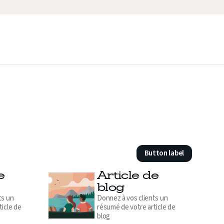
Button label
e
Article de
blog
ts un
Donnez à vos clients un
ticle de
résumé de votre article de
blog