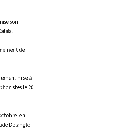
nise son
alais.
onnement de
ièrement mise à
honistes le 20
octobre, en
laude Delangle