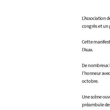
L’Association 
congrès et un 
Cette manifes
l’Asax.
De nombreux lie
l’honneur ave
octobre.
Une scène ouve
préambule des 