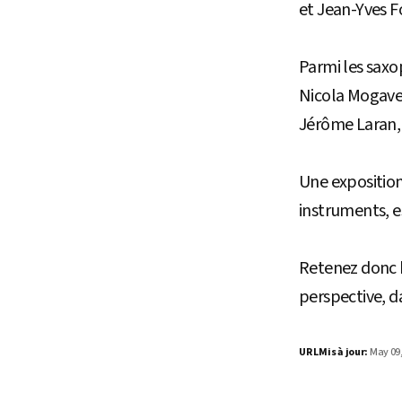
et Jean-Yves 
Parmi les saxo
Nicola Mogaver
Jérôme Laran, 
Une exposition
instruments, e
Retenez donc b
perspective, 
URL
Mis à jour:
May 09