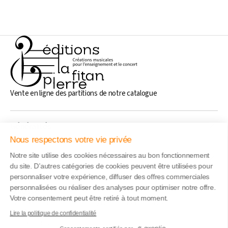
Vente en ligne des partitions de notre catalogue
Généralités
Nous respectons votre vie privée
Notre site utilise des cookies nécessaires au bon fonctionnement
Liens rapide
du site. D’autres catégories de cookies peuvent être utilisées pour
personnaliser votre expérience, diffuser des offres commerciales
personnalisées ou réaliser des analyses pour optimiser notre offre.
Adresse
Votre consentement peut être retiré à tout moment.
17 boulevard du Lac, 95880 Enghien-Les-Bains, France
Contactez-nous
Lire la politique de confidentialité
+33 (0) 1 34 17 20 25