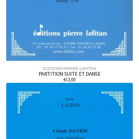
EDITIONS PIERRE LAFITAN
Distributeur :
PARTITION SUITE ET DANSE
€13,00
Prix
OEUVRE
habituel
CUBANITO