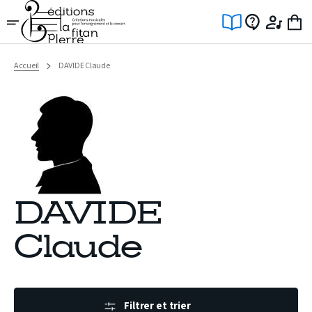
Ignorer
et
passer
au
contenu
Accueil
DAVIDE Claude
DAVIDE
Claude
Filtrer et trier