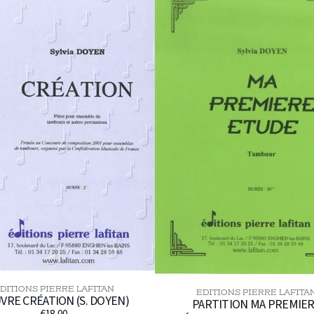
MA
PREMIERE
ÉTUDE
(S.
DOYEN,
TAMBOUR)
DITIONS PIERRE LAFITAN
Distributeur :
EDITIONS PIERRE LAFITA
Distributeur :
VRE CRÉATION (S. DOYEN)
PARTITION MA PREMIE