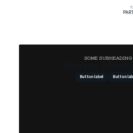
E
PAR
SOME SUBHEADING
Some Head
Button label
Button lab