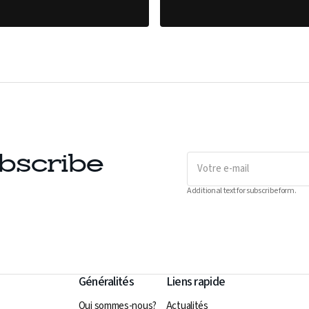
Votre
bscribe
e-
mail
Additional text for subscribe form.
Généralités
Liens rapide
Qui sommes-nous?
Actualités