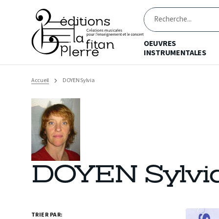
Ignorer
et
passer
Recherche
au
contenu
OEUVRES
INSTRUMENTALES
Accueil
DOYEN Sylvia
DOYEN Sylvi
OEUVRE
TRIER PAR: