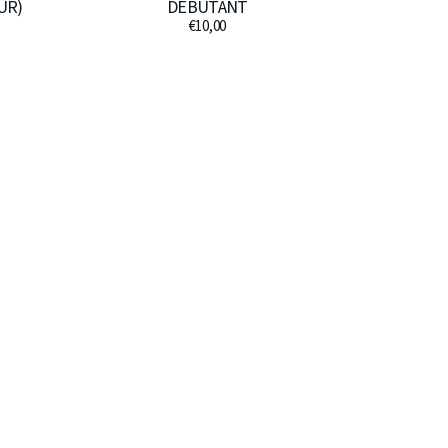
UR)
DÉBUTANT
€10,00
Prix
habituel