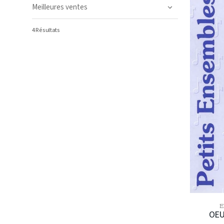
CRÉATION
(S.
DOYEN)
4 Résultats
E
OEU