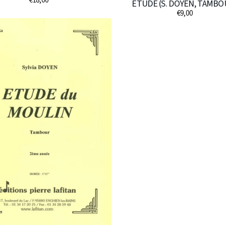
€18,00
Prix
ÉTUDE (S. DOYEN, TAMBO
habituel
€9,00
Prix
N
habituel