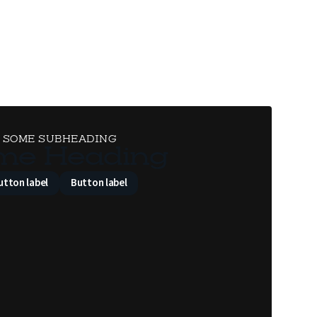
SOME SUBHEADING
me Heading
utton label
Button label