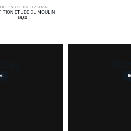
DITIONS PIERRE LAFITAN
Distributeur :
TITION ETUDE DU MOULIN
€9,00
Prix
habituel
ing
So
el
B