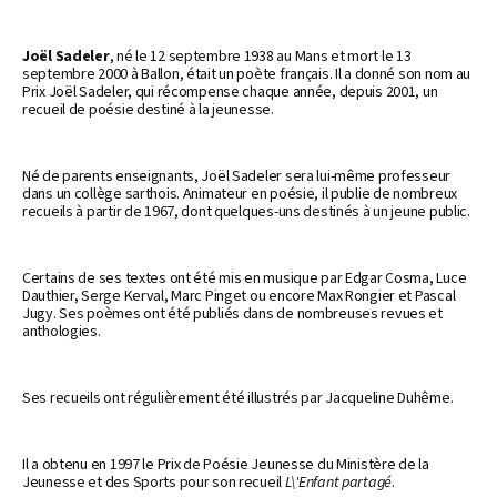
Joël Sadeler
, né le 12 septembre 1938 au Mans et mort le 13
septembre 2000 à Ballon, était un poète français. Il a donné son nom au
Prix Joël Sadeler, qui récompense chaque année, depuis 2001, un
recueil de poésie destiné à la jeunesse.
Né de parents enseignants, Joël Sadeler sera lui-même professeur
dans un collège sarthois. Animateur en poésie, il publie de nombreux
recueils à partir de 1967, dont quelques-uns destinés à un jeune public.
Certains de ses textes ont été mis en musique par Edgar Cosma, Luce
Dauthier, Serge Kerval, Marc Pinget ou encore Max Rongier et Pascal
Jugy. Ses poèmes ont été publiés dans de nombreuses revues et
anthologies.
Ses recueils ont régulièrement été illustrés par Jacqueline Duhême.
Il a obtenu en 1997 le Prix de Poésie Jeunesse du Ministère de la
Jeunesse et des Sports pour son recueil
L\'Enfant partagé
.