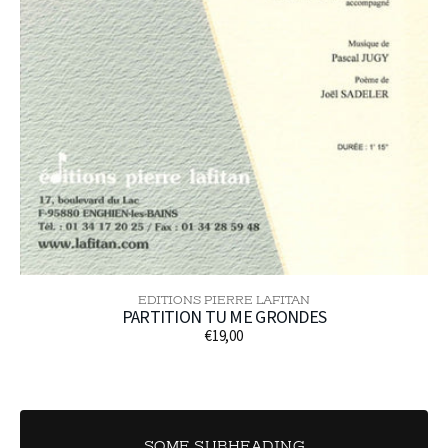
EDITIONS PIERRE LAFITAN
Distributeur :
PARTITION TU ME GRONDES
€19,00
Prix
habituel
SOME SUBHEADING