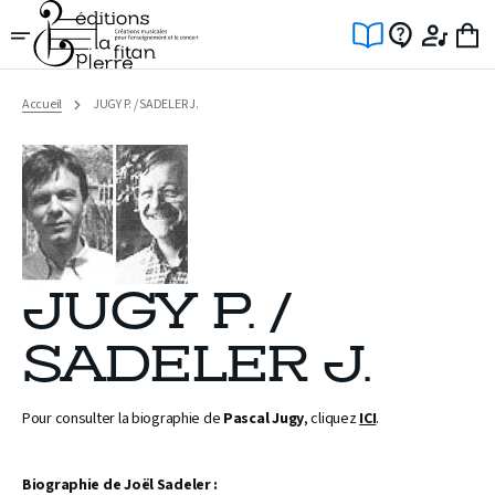
Ignorer
et
passer
au
contenu
Accueil
JUGY P. / SADELER J.
JUGY P. /
SADELER J.
Pour consulter la biographie de
Pascal Jugy
, cliquez
ICI
.
Biographie de Joël Sadeler :