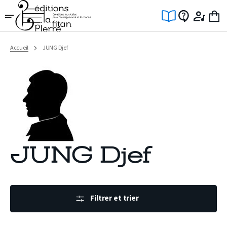
Ignorer
et
passer
au
contenu
Accueil
JUNG Djef
JUNG Djef
Filtrer et trier