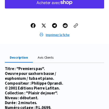
de
de
PARTITION
PARTITION
PREMIERS
PREMIERS
PAS
PAS
Imprimez la fiche
Description
Avis Clients
Titre : "Premiers pas".
Oeuvre pour saxhorn basse /
euphonium / tuba et piano.
Compositeur : Philippe Oprandi.
© 2001 Editions Pierre Lafitan.
Collection : "Plaisir de jouer".
Niveau : débutant.
Durée : 2 minutes.
Numéro cotage : P.L.0699.