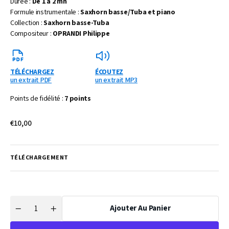
Durée :
De 1 à 2 mn
Formule instrumentale :
Saxhorn basse/Tuba et piano
Collection :
Saxhorn basse-Tuba
Compositeur :
OPRANDI Philippe
TÉLÉCHARGEZ
ÉCOUTEZ
un extrait PDF
un extrait MP3
Points de fidélité :
7 points
Prix
€10,00
habituel
TÉLÉCHARGEMENT
Ajouter Au Panier
Quantité
Réduire
Augmenter
la
la
quantité
quantité