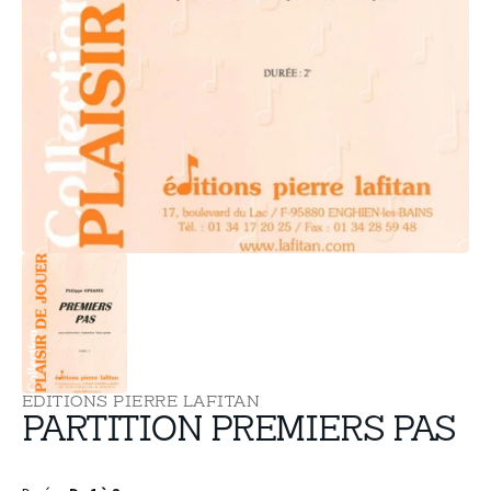
supports
multimédia
dans
la
vue
de
la
galerie
EDITIONS PIERRE LAFITAN
PARTITION PREMIERS PAS