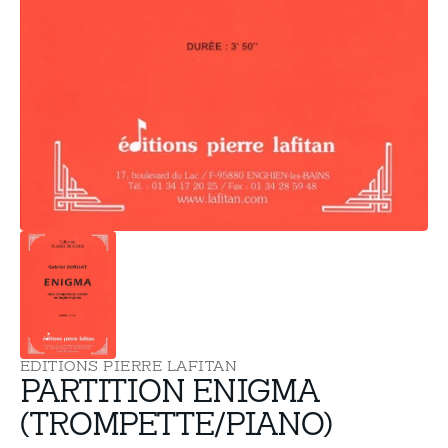
supports
multimédia
dans
la
vue
de
la
galerie
EDITIONS PIERRE LAFITAN
PARTITION ENIGMA
(TROMPETTE/PIANO)