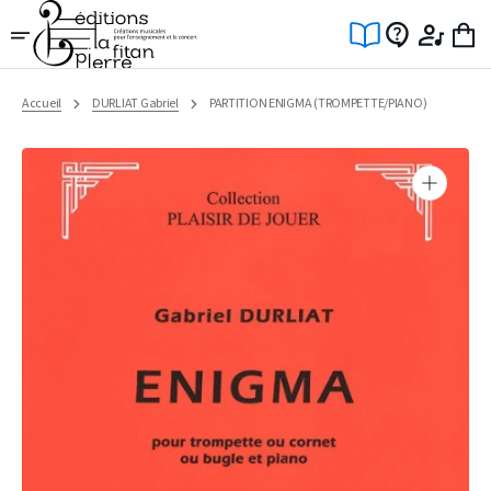
Ignorer
et
passer
au
contenu
Accueil
DURLIAT Gabriel
PARTITION ENIGMA (TROMPETTE/PIANO)
Ouvrir
1
des