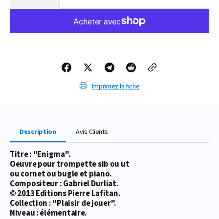
la
la
quantité
quantité
de
de
PARTITION
PARTITION
ENIGMA
ENIGMA
(TROMPETTE/PIANO)
(TROMPETTE/PIANO)
Imprimez la fiche
Description
Avis Clients
Titre : "Enigma".
Oeuvre pour trompette sib ou ut
ou cornet ou bugle et piano.
Compositeur : Gabriel Durliat.
© 2013 Editions Pierre Lafitan.
Collection : "Plaisir de jouer".
Niveau : élémentaire.