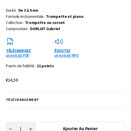
Durée :
De 3 à 5 mn
Formule instrumentale :
Trompette et piano
Collection :
Trompette ou cornet
Compositeur :
DURLIAT Gabriel
TÉLÉCHARGEZ
ÉCOUTEZ
un extrait PDF
un extrait MP3
Points de fidélité :
11 points
Prix
€14,50
habituel
TÉLÉCHARGEMENT
Ajouter Au Panier
Quantité
Réduire
Augmenter