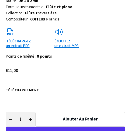
Durée :
De 1 à 2 mn
Formule instrumentale :
Flûte et piano
Collection :
Flûte traversière
Compositeur :
COITEUX Francis
TÉLÉCHARGEZ
ÉCOUTEZ
un extrait PDF
un extrait MP3
Points de fidélité :
8 points
Prix
€11,00
habituel
TÉLÉCHARGEMENT
Ajouter Au Panier
Quantité
Réduire
Augmenter
la
la
quantité
quantité