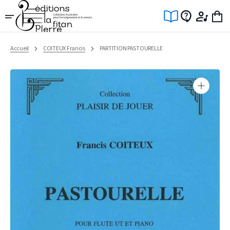
Ignorer
et
passer
au
contenu
Accueil
COITEUX Francis
PARTITION PASTOURELLE
Ouvrir
1
des