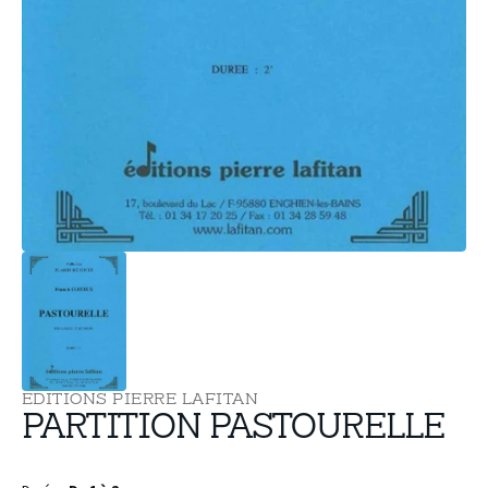
supports
multimédia
dans
la
vue
de
la
galerie
EDITIONS PIERRE LAFITAN
PARTITION PASTOURELLE