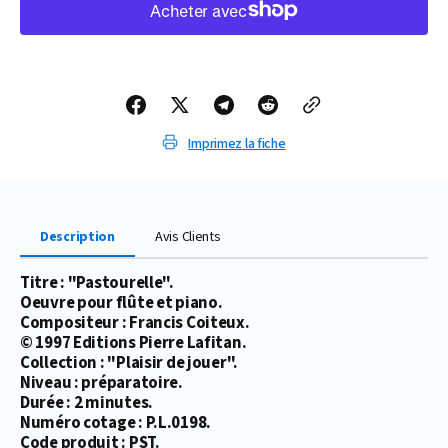
de
de
PARTITION
PARTITION
PASTOURELLE
PASTOURELLE
Imprimez la fiche
Description
Avis Clients
Titre : "Pastourelle".
Oeuvre pour flûte et piano.
Compositeur : Francis Coiteux.
© 1997 Editions Pierre Lafitan.
Collection : "Plaisir de jouer".
Niveau : préparatoire.
Durée : 2 minutes.
Numéro cotage : P.L.0198.
Code produit : PST.