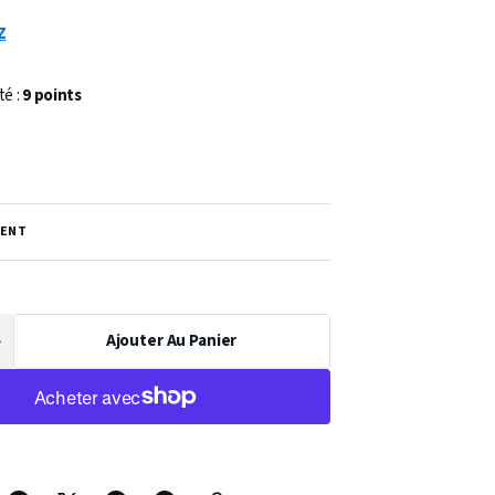
Z
té :
9 points
ENT
Ajouter Au Panier
Augmenter
a
uantité
de
PARTITION
SÉRÉNADE
À
COURRE