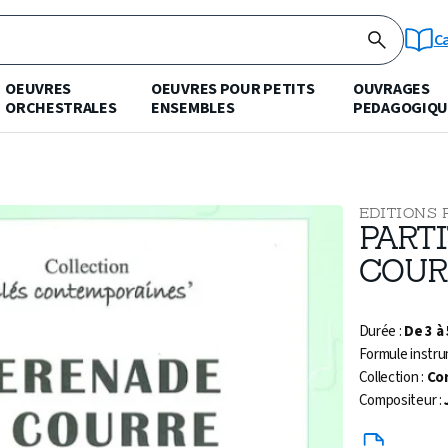
C
OEUVRES
OEUVRES POUR PETITS
OUVRAGES
ORCHESTRALES
ENSEMBLES
PEDAGOGIQU
EDITIONS 
PART
COUR
Durée :
De 3 à
Formule instru
Collection :
Cor
Compositeur :