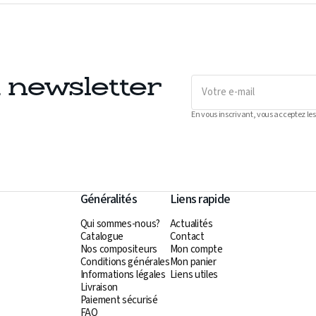
Votre
a newsletter
e-
mail
En vous inscrivant, vous acceptez les
Généralités
Liens rapide
Qui sommes-nous?
Actualités
Catalogue
Contact
Nos compositeurs
Mon compte
Conditions générales
Mon panier
Informations légales
Liens utiles
Livraison
s
Paiement sécurisé
FAQ