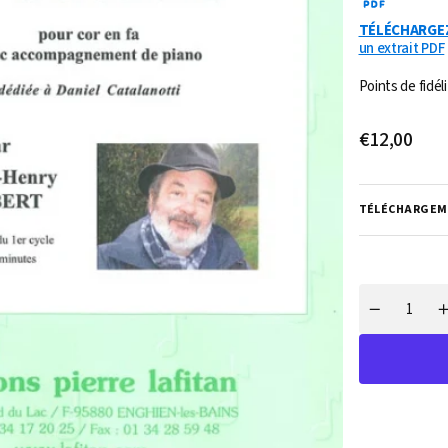
TÉLÉCHARGE
un extrait PDF
Points de fidéli
Ouvrir
1
Prix
€12,00
des
supports
habituel
multimédia
dans
la
TÉLÉCHARGEM
vue
de
la
galerie
Quantité
Réduire
la
l
quantité
q
de
PARTITION
SÉRÉNADE
À
COURRE