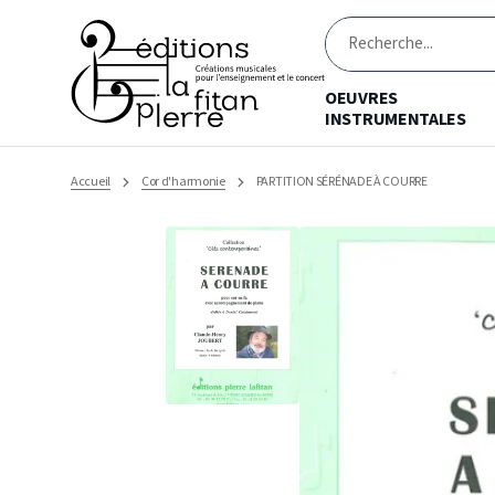
Ignorer
et
passer
Recherche
au
contenu
OEUVRES
INSTRUMENTALES
Accueil
Cor d'harmonie
PARTITION SÉRÉNADE À COURRE