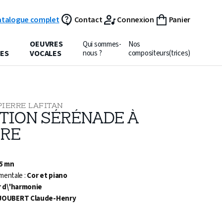
atalogue complet
Contact
Connexion
Panier
OEUVRES
Qui sommes-
Nos
ES
VOCALES
nous ?
compositeurs(trices)
PIERRE LAFITAN
ITION SÉRÉNADE À
RE
 5 mn
mentale :
Cor et piano
 d\'harmonie
JOUBERT Claude-Henry