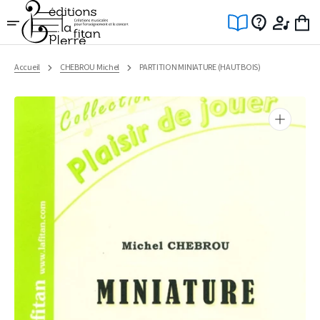
Ignorer
et
passer
au
contenu
Accueil
CHEBROU Michel
PARTITION MINIATURE (HAUTBOIS)
Ouvrir
1
des