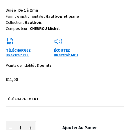
Durée :
De 1 à 2 mn
Formule instrumentale :
Hautbois et piano
Collection :
Hautbois
Compositeur :
CHEBROU Michel
TÉLÉCHARGEZ
ÉCOUTEZ
un extrait PDF
un extrait MP3
Points de fidélité :
8 points
Prix
€11,00
habituel
TÉLÉCHARGEMENT
Ajouter Au Panier
Quantité
Réduire
Augmenter