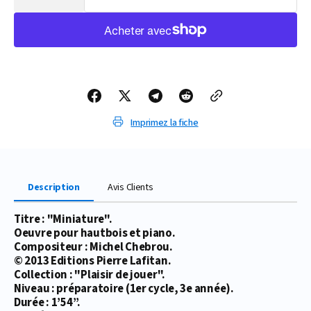
la
la
quantité
quantité
de
de
PARTITION
PARTITION
MINIATURE
MINIATURE
(HAUTBOIS)
(HAUTBOIS)
Imprimez la fiche
Description
Avis Clients
Titre : "Miniature".
Oeuvre pour hautbois et piano.
Compositeur : Michel Chebrou.
© 2013 Editions Pierre Lafitan.
Collection : "Plaisir de jouer".
Niveau : préparatoire (1er cycle, 3e année).
Durée : 1’54’’.