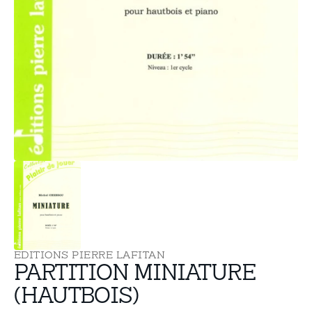
supports
multimédia
dans
la
vue
de
la
galerie
EDITIONS PIERRE LAFITAN
PARTITION MINIATURE
(HAUTBOIS)