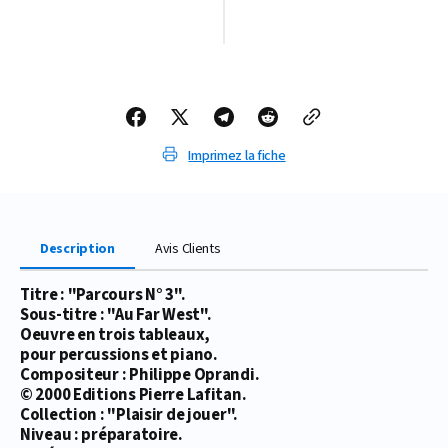
quantité
quantité
de
de
PARTITION
PARTITION
PARCOURS
PARCOURS
N°
N°
3
3
&quot;Au
&quot;Au
Far
Far
West&quot;
West&quot;
Imprimez la fiche
Description
Avis Clients
Titre : "Parcours N° 3".
Sous-titre : "Au Far West".
Oeuvre en trois tableaux,
pour percussions et piano.
Compositeur : Philippe Oprandi.
© 2000 Editions Pierre Lafitan.
Collection : "Plaisir de jouer".
Niveau : préparatoire.