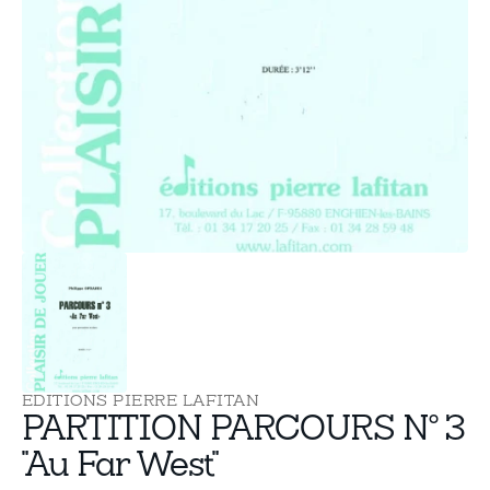
supports
multimédia
dans
la
vue
de
la
galerie
EDITIONS PIERRE LAFITAN
PARTITION PARCOURS N° 3
"Au Far West"