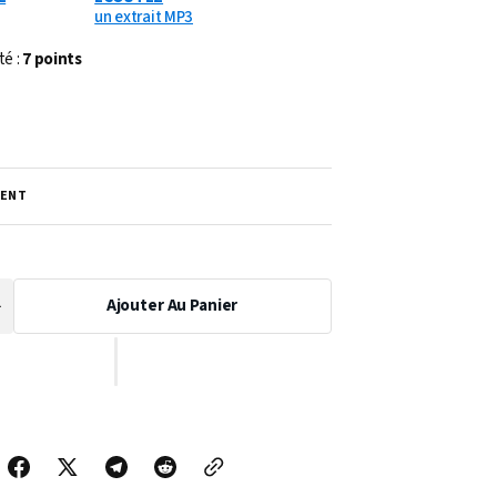
un extrait MP3
té :
7 points
ENT
Ajouter Au Panier
Augmenter
a
uantité
de
PARTITION
LOUISIANE