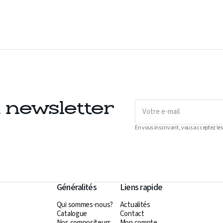
Votre
a newsletter
e-
mail
En vous inscrivant, vous acceptez les
Généralités
Liens rapide
Qui sommes-nous?
Actualités
Catalogue
Contact
Nos compositeurs
Mon compte