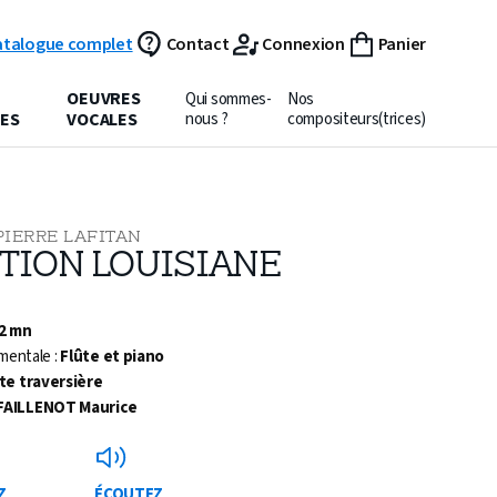
atalogue complet
Contact
Connexion
Panier
OEUVRES
Qui sommes-
Nos
ES
VOCALES
nous ?
compositeurs(trices)
PIERRE LAFITAN
ITION LOUISIANE
 2 mn
mentale :
Flûte et piano
te traversière
FAILLENOT Maurice
Z
ÉCOUTEZ