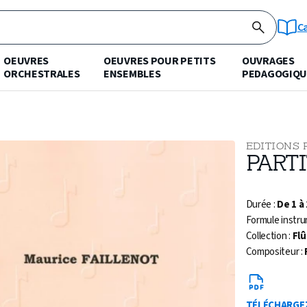
C
OEUVRES
OEUVRES POUR PETITS
OUVRAGES
ORCHESTRALES
ENSEMBLES
PEDAGOGIQU
EDITIONS 
PART
Durée :
De 1 à
Formule instru
Collection :
Flû
Compositeur :
TÉLÉCHARGE