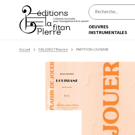
Ignorer
et
passer
Recherche
au
contenu
OEUVRES
INSTRUMENTALES
Accueil
FAILLENOT Maurice
PARTITION LOUISIANE