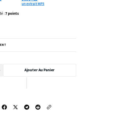
un extrait MP3
té :
7 points
ENT
Ajouter Au Panier
Augmenter
a
uantité
de
PARTITION
IE
CHINOISERIE