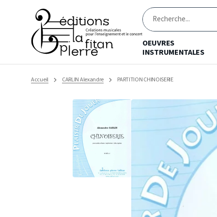
Ignorer
et
passer
Recherche
au
contenu
OEUVRES
INSTRUMENTALES
Accueil
CARLIN Alexandre
PARTITION CHINOISERIE