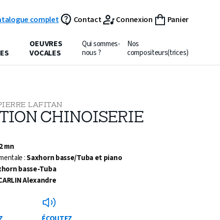
atalogue complet
Contact
Connexion
Panier
OEUVRES
Qui sommes-
Nos
ES
VOCALES
nous ?
compositeurs(trices)
PIERRE LAFITAN
ITION CHINOISERIE
 2 mn
mentale :
Saxhorn basse/Tuba et piano
xhorn basse-Tuba
CARLIN Alexandre
Z
ÉCOUTEZ