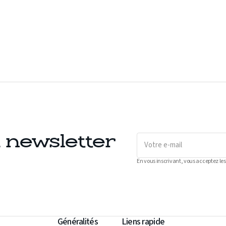
Votre
a newsletter
e-
mail
En vous inscrivant, vous acceptez les
Généralités
Liens rapide