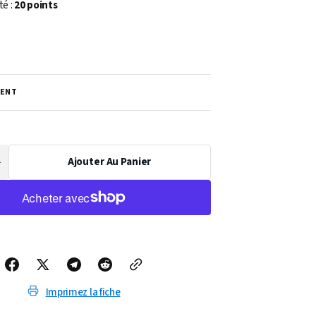
té :
20 points
ENT
Ajouter Au Panier
Augmenter
a
uantité
de
OEUVRE
MACUMBA
Imprimez la fiche