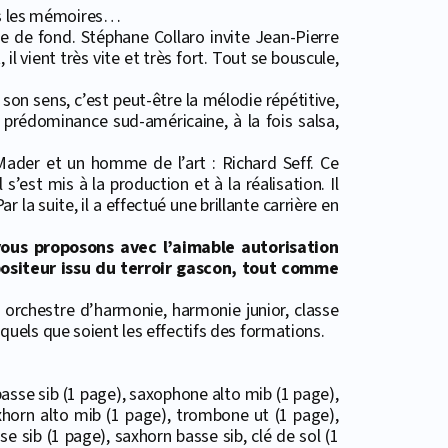
ans les mémoires…
me de fond. Stéphane Collaro invite Jean-Pierre
l vient très vite et très fort. Tout se bouscule,
n sens, c’est peut-être la mélodie répétitive,
e prédominance sud-américaine, à la fois salsa,
Mader et un homme de l’art : Richard Seff. Ce
’est mis à la production et à la réalisation. Il
la suite, il a effectué une brillante carrière en
ous proposons avec l’aimable autorisation
positeur issu du terroir gascon, tout comme
: orchestre d’harmonie, harmonie junior, classe
els que soient les effectifs des formations.
 basse sib (1 page), saxophone alto mib (1 page),
xhorn alto mib (1 page), trombone ut (1 page),
se sib (1 page), saxhorn basse sib, clé de sol (1