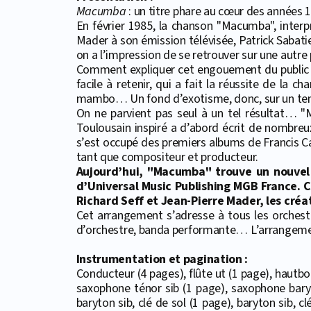
Macumba
: un titre phare au cœur des années 
En février 1985, la chanson "Macumba", interpr
Mader à son émission télévisée, Patrick Sabatier
on a l’impression de se retrouver sur une autre 
Comment expliquer cet engouement du public po
facile à retenir, qui a fait la réussite de la
mambo… Un fond d’exotisme, donc, sur un te
On ne parvient pas seul à un tel résultat… "
Toulousain inspiré a d’abord écrit de nombreux 
s’est occupé des premiers albums de Francis Cabr
tant que compositeur et producteur.
Aujourd’hui, "Macumba" trouve un nouvel 
d’Universal Music Publishing MGB France. C
Richard Seff et Jean-Pierre Mader, les cré
Cet arrangement s’adresse à tous les orchestre
d’orchestre, banda performante… L’arrangement
Instrumentation et pagination :
Conducteur (4 pages), flûte ut (1 page), hautboi
saxophone ténor sib (1 page), saxophone baryt
baryton sib, clé de sol (1 page), baryton sib, c