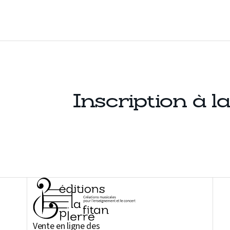
Inscription à l
Nous respectons votre vie privée
Notre site utilise des cookies nécessaires au bon
fonctionnement du site. D’autres catégories de cookies
peuvent être utilisées pour personnaliser votre expérience,
diffuser des offres commerciales personnalisées ou réaliser
des analyses pour optimiser notre offre. Votre consentement
peut être retiré à tout moment.
Lire la politique de confidentialité
Consentements certifiés par
Continuer sans
Vente en ligne des
Paramétrer
OK pour moi