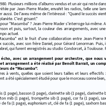
1980. Plusieurs millions d’albums vendus et un air qui reste d
étée par Jean-Pierre Mader, envahit les radios, telle une la
 aussi. De l’aveu même de l’intéressé : "Quand le succès vient, i
planète. C’est grisant."
ur "Macumba" ? Jean-Pierre Mader s’interroge lui-même. A so
 chanson et puis, surtout, la couleur des arrangements, avec un
mpo actuel.
Macumba" est le fruit d’une collaboration entre Jean-Pierre 
succès, avec son frère Daniel, pour Gérard Lenorman. Puis, il s
el, qui furent enregistrés au studio Condorcet, à Toulouse. Par 
écho, avec un arrangement pour orchestre, que nous v
et arrangement a été réalisé par Benoît Barrail, un com
ateurs de "Macumba".
s à vents, quelles que soient leurs tailles et leurs effectifs 
 a été spécialement étudié pour que le morceau sonne bien, qu
s (1 page), basson (1 page), clarinette sib (1 page), clarinette
on mib (1 page), trompette sib (1 page), cor fa (1 page), sa
lé de fa (1 page), euphonium ut, clé de fa (1 page), saxhorn bas