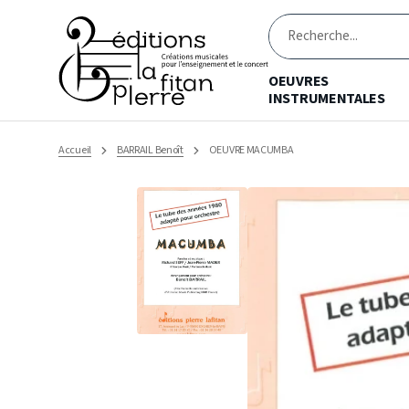
Ignorer
et
passer
Recherche
au
contenu
OEUVRES
INSTRUMENTALES
Accueil
BARRAIL Benoît
OEUVRE MACUMBA