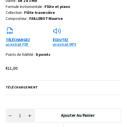
Durée :
De 2 à 3 mn
Formule instrumentale :
Flûte et piano
Collection :
Flûte traversière
Compositeur :
FAILLENOT Maurice
TÉLÉCHARGEZ
ÉCOUTEZ
un extrait PDF
un extrait MP3
Points de fidélité :
8 points
Prix
€11,00
habituel
TÉLÉCHARGEMENT
Ajouter Au Panier
Quantité
Réduire
Augmenter
la
la
quantité
quantité