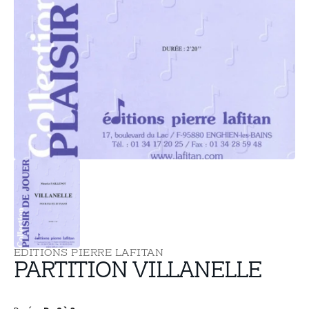
supports
multimédia
dans
la
vue
de
la
galerie
EDITIONS PIERRE LAFITAN
PARTITION VILLANELLE