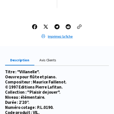
de
de
PARTITION
PARTITION
VILLANELLE
VILLANELLE
Imprimez la fiche
Description
Avis Clients
Titre : "Villanelle".
Oeuvre pour flûte et piano.
Compositeur : Maurice Faillenot.
© 1997 Editions Pierre Lafitan.
Collection : "Plaisir de jouer".
Niveau : élémentaire.
Durée : 2’20’’.
Numéro cotage : P.L.0190.
Code produit : VIL.