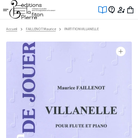
Ignorer
et
passer
au
contenu
Accueil
FAILLENOT Maurice
PARTITION VILLANELLE
Ouvrir
1
des