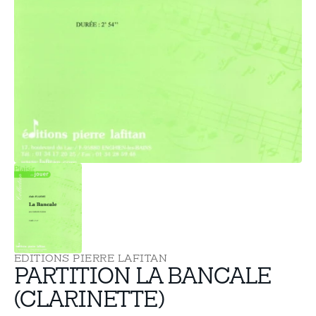
supports
multimédia
dans
la
vue
de
la
galerie
EDITIONS PIERRE LAFITAN
PARTITION LA BANCALE
(CLARINETTE)