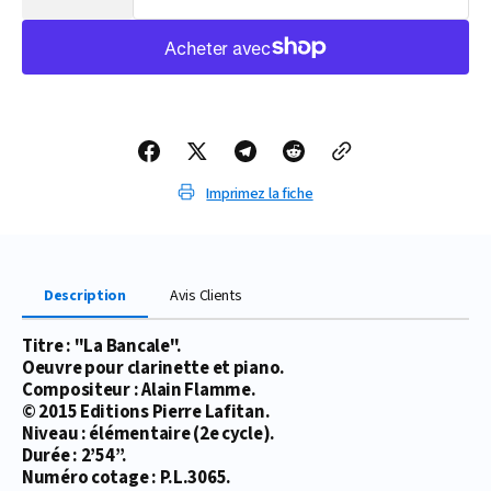
la
la
quantité
quantité
de
de
PARTITION
PARTITION
LA
LA
BANCALE
BANCALE
(CLARINETTE)
(CLARINETTE)
Imprimez la fiche
Description
Avis Clients
Titre : "La Bancale".
Oeuvre pour clarinette et piano.
Compositeur : Alain Flamme.
© 2015 Editions Pierre Lafitan.
Niveau : élémentaire (2e cycle).
Durée : 2’54’’.
Numéro cotage : P.L.3065.