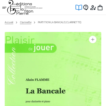
Ignorer
et
passer
au
contenu
Accueil
Clarinette
PARTITION LA BANCALE (CLARINETTE)
Ouvrir
1
des