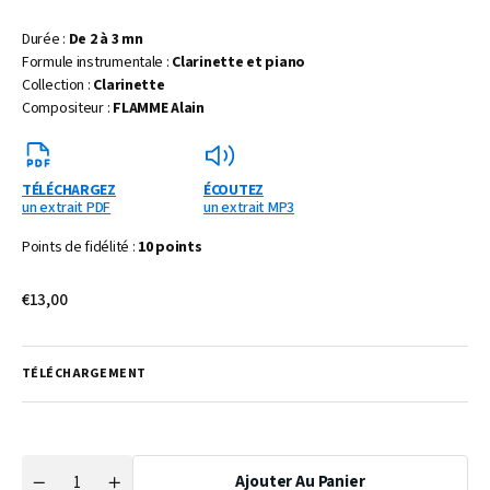
Durée :
De 2 à 3 mn
Formule instrumentale :
Clarinette et piano
Collection :
Clarinette
Compositeur :
FLAMME Alain
TÉLÉCHARGEZ
ÉCOUTEZ
un extrait PDF
un extrait MP3
Points de fidélité :
10 points
Prix
€13,00
habituel
TÉLÉCHARGEMENT
Ajouter Au Panier
Quantité
Réduire
Augmenter