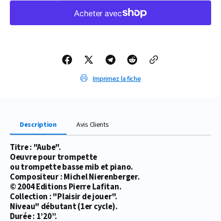
quantité
quantité
de
de
PARTITION
PARTITION
AUBE
AUBE
Imprimez la fiche
Description
Avis Clients
Titre : "Aube".
Oeuvre pour trompette
ou trompette basse mib et piano.
Compositeur : Michel Nierenberger.
© 2004 Editions Pierre Lafitan.
Collection : "Plaisir de jouer".
Niveau" débutant (1er cycle).
Durée : 1’20’’.