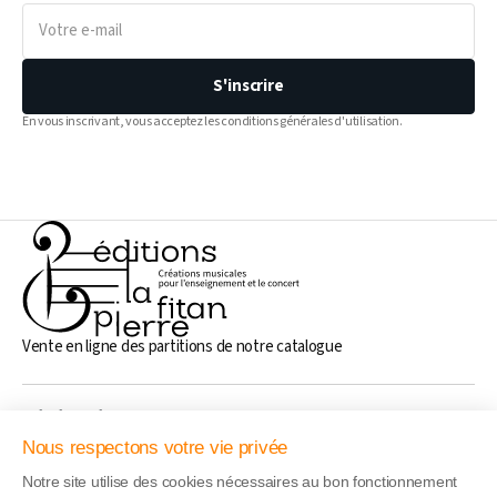
Votre
e-
mail
S'inscrire
En vous inscrivant, vous acceptez les conditions générales d'utilisation.
Vente en ligne des partitions de notre catalogue
Généralités
Nous respectons votre vie privée
Notre site utilise des cookies nécessaires au bon fonctionnement
Liens rapide