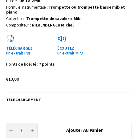
Durée :
De 1 à 2 mn
Formule instrumentale :
Trompette ou trompette basse mib et
piano
Collection :
Trompette de cavalerie Mib
Compositeur :
NIERENBERGER Michel
TÉLÉCHARGEZ
ÉCOUTEZ
un extrait PDF
un extrait MP3
Points de fidélité :
7 points
Prix
€10,00
habituel
TÉLÉCHARGEMENT
Ajouter Au Panier
Quantité
Réduire
Augmenter
la
la