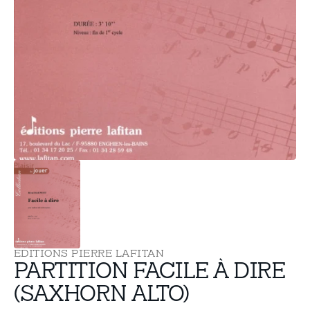
supports
multimédia
dans
la
vue
de
la
galerie
EDITIONS PIERRE LAFITAN
PARTITION FACILE À DIRE
(SAXHORN ALTO)