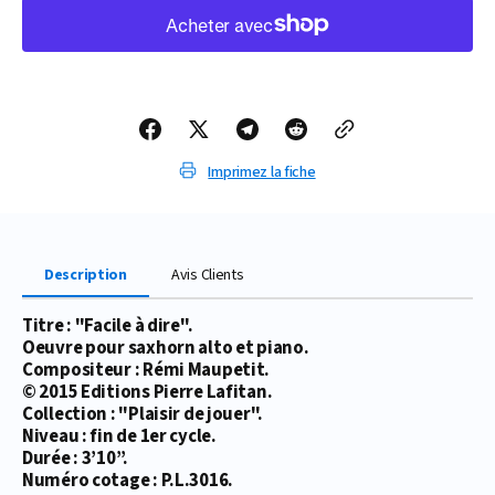
quantité
quantité
de
de
PARTITION
PARTITION
FACILE
FACILE
À
À
DIRE
DIRE
(SAXHORN
(SAXHORN
ALTO)
ALTO)
Imprimez la fiche
Description
Avis Clients
Titre : "Facile à dire".
Oeuvre pour saxhorn alto et piano.
Compositeur : Rémi Maupetit.
© 2015 Editions Pierre Lafitan.
Collection : "Plaisir de jouer".
Niveau : fin de 1er cycle.
Durée : 3’10’’.
Numéro cotage : P.L.3016.