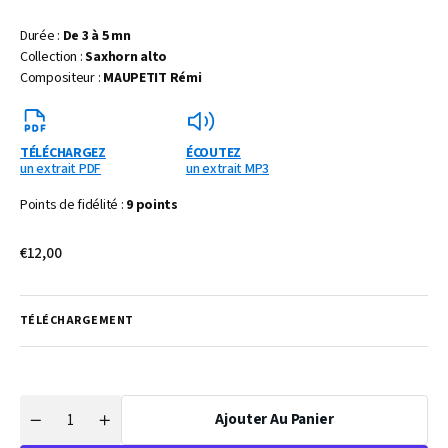
Durée :
De 3 à 5 mn
Collection :
Saxhorn alto
Compositeur :
MAUPETIT Rémi
TÉLÉCHARGEZ
ÉCOUTEZ
un extrait PDF
un extrait MP3
Points de fidélité :
9 points
Prix
€12,00
habituel
TÉLÉCHARGEMENT
Ajouter Au Panier
Quantité
Réduire
Augmenter
la
la