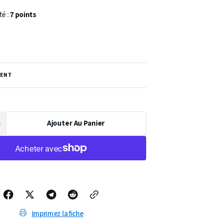
té :
7 points
ENT
Ajouter Au Panier
Augmenter
a
uantité
de
PARTITION
ISLA
(PIANO)
Imprimez la fiche