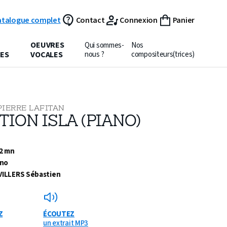
atalogue complet
Contact
Connexion
Panier
OEUVRES
Qui sommes-
Nos
ES
VOCALES
nous ?
compositeurs(trices)
PIERRE LAFITAN
TION ISLA (PIANO)
 2 mn
ano
VILLERS Sébastien
Z
ÉCOUTEZ
un extrait MP3