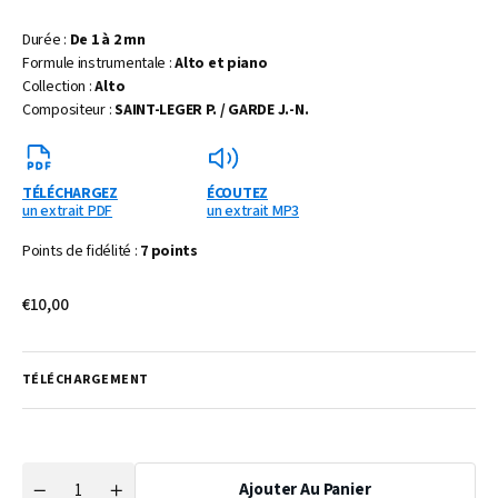
Durée :
De 1 à 2 mn
Formule instrumentale :
Alto et piano
Collection :
Alto
Compositeur :
SAINT-LEGER P. / GARDE J.-N.
TÉLÉCHARGEZ
ÉCOUTEZ
un extrait PDF
un extrait MP3
Points de fidélité :
7 points
Prix
€10,00
habituel
TÉLÉCHARGEMENT
Ajouter Au Panier
Quantité
Réduire
Augmenter