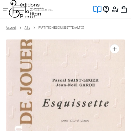
Ignorer
et
passer
au
contenu
Accueil
Alto
PARTITION ESQUISSETTE (ALTO)
Ouvrir
1
des