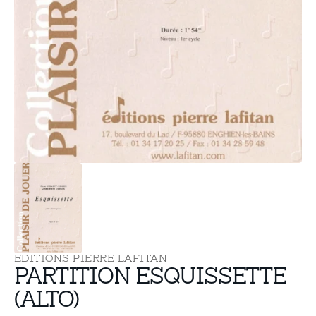
supports
multimédia
dans
la
vue
de
la
galerie
EDITIONS PIERRE LAFITAN
PARTITION ESQUISSETTE
(ALTO)