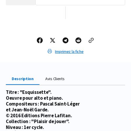
la
la
quantité
quantité
de
de
PARTITION
PARTITION
ESQUISSETTE
ESQUISSETTE
(ALTO)
(ALTO)
Imprimez la fiche
Description
Avis Clients
Titre : "Esquissette".
Oeuvre pour alto et piano.
Compositeurs : Pascal Saint-Léger
et Jean-Noël Garde.
© 2016 Editions Pierre Lafitan.
Collection : "Plaisir de jouer".
Niveau : 1er cycle.