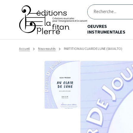
Ignorer
et
passer
Recherche
au
contenu
OEUVRES
INSTRUMENTALES
Accueil
Nouveautés
PARTITION AU CLAIR DE LUNE (SAX ALTO)