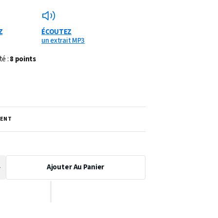
Z
ÉCOUTEZ
un extrait MP3
té :
8 points
ENT
Ajouter Au Panier
Augmenter
a
uantité
de
PARTITION
AU
CLAIR