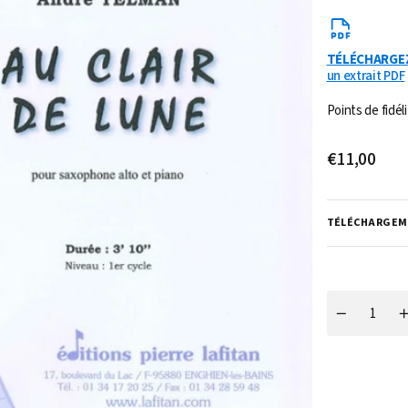
TÉLÉCHARGE
un extrait PDF
Ouvrir
Points de fidéli
1
des
supports
Prix
€11,00
multimédia
dans
habituel
la
vue
de
TÉLÉCHARGEM
la
galerie
Quantité
Réduire
la
l
quantité
q
de
PARTITION
AU
CLAIR