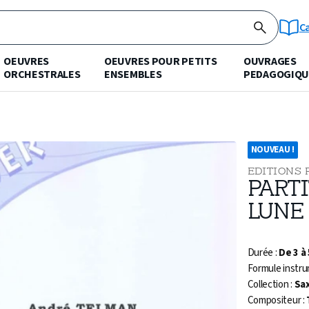
C
OEUVRES
OEUVRES POUR PETITS
OUVRAGES
ORCHESTRALES
ENSEMBLES
PEDAGOGIQU
NOUVEAU !
EDITIONS 
PARTI
LUNE 
Durée :
De 3 à
Formule instru
Collection :
Sa
Compositeur :