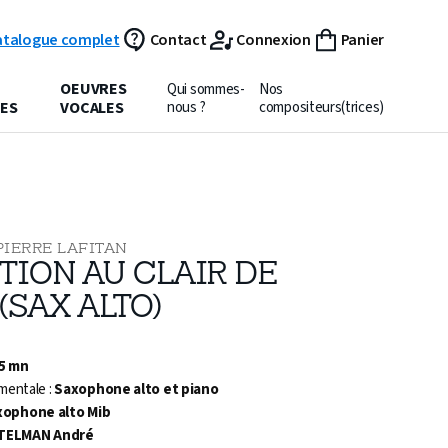
atalogue complet
Contact
Connexion
Panier
OEUVRES
Qui sommes-
Nos
ES
VOCALES
nous ?
compositeurs(trices)
PIERRE LAFITAN
TION AU CLAIR DE
(SAX ALTO)
 5 mn
mentale :
Saxophone alto et piano
xophone alto Mib
TELMAN André