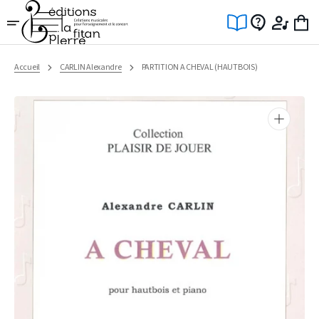
Ignorer
et
passer
au
contenu
Accueil
CARLIN Alexandre
PARTITION A CHEVAL (HAUTBOIS)
Ouvrir
1
des