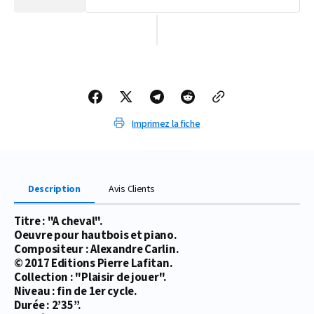
la
la
quantité
quantité
de
de
PARTITION
PARTITION
A
A
CHEVAL
CHEVAL
(HAUTBOIS)
(HAUTBOIS)
Imprimez la fiche
Description
Avis Clients
Titre : "A cheval".
Oeuvre pour hautbois et piano.
Compositeur : Alexandre Carlin.
© 2017 Editions Pierre Lafitan.
Collection : "Plaisir de jouer".
Niveau : fin de 1er cycle.
Durée : 2’35’’.