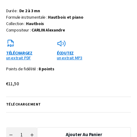
Durée :
De 2 à 3 mn
Formule instrumentale :
Hautbois et piano
Collection :
Hautbois
Compositeur :
CARLIN Alexandre
TÉLÉCHARGEZ
ÉCOUTEZ
un extrait PDF
un extrait MP3
Points de fidélité :
8 points
Prix
€11,50
habituel
TÉLÉCHARGEMENT
Ajouter Au Panier
Quantité
Réduire
Augmenter