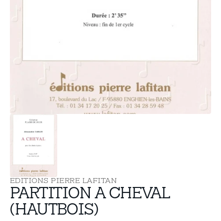
supports
multimédia
dans
la
vue
de
la
galerie
EDITIONS PIERRE LAFITAN
PARTITION A CHEVAL
(HAUTBOIS)