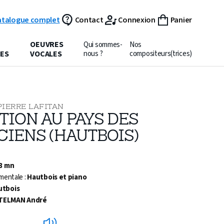
atalogue complet
Contact
Connexion
Panier
OEUVRES
Qui sommes-
Nos
ES
VOCALES
nous ?
compositeurs(trices)
PIERRE LAFITAN
TION AU PAYS DES
CIENS (HAUTBOIS)
 3 mn
mentale :
Hautbois et piano
utbois
TELMAN André