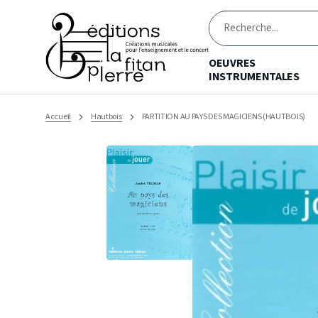
Ignorer
et
passer
Recherche
au
contenu
OEUVRES
INSTRUMENTALES
Accueil
Hautbois
PARTITION AU PAYS DES MAGICIENS (HAUTBOIS)