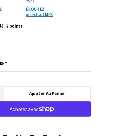
Z
ÉCOUTEZ
un extrait MP3
té :
7 points
ENT
Ajouter Au Panier
Augmenter
a
uantité
de
PARTITION
AU
PAYS
DES
MAGICIENS