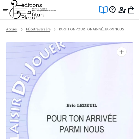
Ignorer
et
passer
au
contenu
Accueil
Flûte traversière
PARTITION POUR TON ARRIVÉE PARMI NOUS
Ouvrir
1
des