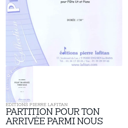
supports
multimédia
dans
la
vue
de
la
galerie
EDITIONS PIERRE LAFITAN
PARTITION POUR TON
ARRIVÉE PARMI NOUS