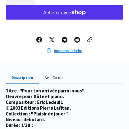
la
la
quantité
quantité
de
de
PARTITION
PARTITION
POUR
POUR
TON
TON
ARRIVÉE
ARRIVÉE
PARMI
PARMI
NOUS
NOUS
Imprimez la fiche
Description
Avis Clients
Titre : "Pour ton arrivée parmi nous".
Oeuvre pour flûte et piano.
Compositeur : Eric Ledeuil.
© 2003 Editions Pierre Lafitan.
Collection : "Plaisir de jouer".
Niveau : débutant.
Durée : 1’30’’.