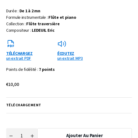
Durée :
De 1 à 2 mn
Formule instrumentale :
Flûte et piano
Collection :
Flûte traversière
Compositeur :
LEDEUIL Eric
TÉLÉCHARGEZ
ÉCOUTEZ
un extrait PDF
un extrait MP3
Points de fidélité :
7 points
Prix
€10,00
habituel
TÉLÉCHARGEMENT
Ajouter Au Panier
Quantité
Réduire
Augmenter