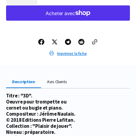
la
la
quantité
quantité
de
de
PARTITION
PARTITION
3D
3D
(TROMPETTE)
(TROMPETTE)
Imprimez la fiche
Description
Avis Clients
Titre : "3D".
Oeuvre pour trompette ou
cornet ou bugle et piano.
Compositeur : Jérôme Naulais.
© 2018 Editions Pierre Lafitan.
Collection : "Plaisir de jouer".
Niveau : préparatoire.