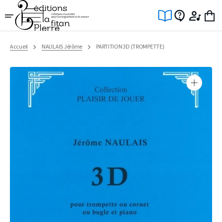
Ignorer
et
passer
au
contenu
Accueil
NAULAIS Jérôme
PARTITION 3D (TROMPETTE)
Ouvrir
1
des