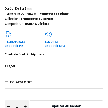
Durée :
De 3 à 5 mn
Formule instrumentale :
Trompette et piano
Collection :
Trompette ou cornet
Compositeur :
NAULAIS Jérôme
TÉLÉCHARGEZ
ÉCOUTEZ
un extrait PDF
un extrait MP3
Points de fidélité :
10 points
Prix
€13,50
habituel
TÉLÉCHARGEMENT
Ajouter Au Panier
Quantité
Réduire
Augmenter