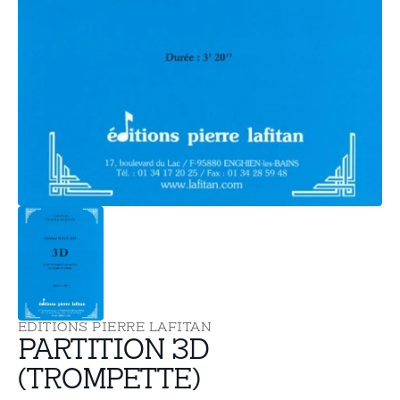
supports
multimédia
dans
la
vue
de
la
galerie
EDITIONS PIERRE LAFITAN
PARTITION 3D
(TROMPETTE)