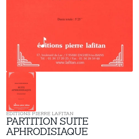
supports
multimédia
dans
la
vue
de
la
galerie
EDITIONS PIERRE LAFITAN
PARTITION SUITE
APHRODISIAQUE