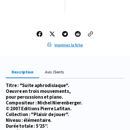
quantité
quantité
de
de
PARTITION
PARTITION
SUITE
SUITE
APHRODISIAQUE
APHRODISIAQUE
Imprimez la fiche
Description
Avis Clients
Titre : "Suite aphrodisiaque".
Oeuvre en trois mouvements,
pour percussions et piano.
Compositeur : Michel Nierenberger.
© 2007 Editions Pierre Lafitan.
Collection : "Plaisir de jouer".
Niveau : élémentaire.
Durée totale : 5’25’’.