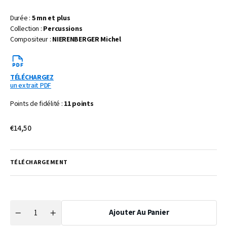
Durée :
5 mn et plus
Collection :
Percussions
Compositeur :
NIERENBERGER Michel
TÉLÉCHARGEZ
un extrait PDF
Points de fidélité :
11 points
Prix
€14,50
habituel
TÉLÉCHARGEMENT
Ajouter Au Panier
Quantité
Réduire
Augmenter
la
la