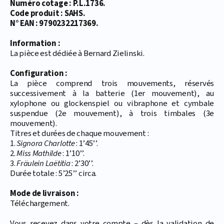
Numéro cotage : P.L.1736.
Code produit : SAHS.
N° EAN : 9790232217369.
Information :
La pièce est dédiée à Bernard Zielinski.
Configuration :
La pièce comprend trois mouvements, réservés
successivement à la batterie (1er mouvement), au
xylophone ou glockenspiel ou vibraphone et cymbale
suspendue (2e mouvement), à trois timbales (3e
mouvement).
Titres et durées de chaque mouvement :
1.
Signora Charlotte
: 1’45’’.
2.
Miss Mathilde
: 1’10’’.
3.
Fräulein Laëtitia
: 2’30’’.
Durée totale : 5’25’’ circa.
Mode de livraison :
Téléchargement.
Vous recevez dans votre compte – dès la validation de