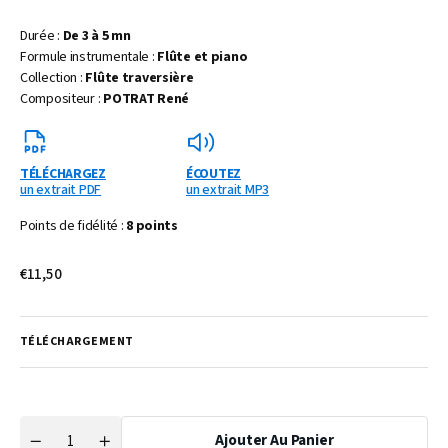
Durée :
De 3 à 5 mn
Formule instrumentale :
Flûte et piano
Collection :
Flûte traversière
Compositeur :
POTRAT René
TÉLÉCHARGEZ
ÉCOUTEZ
un extrait PDF
un extrait MP3
Points de fidélité :
8 points
Prix
€11,50
habituel
TÉLÉCHARGEMENT
Ajouter Au Panier
Quantité
Réduire
Augmenter