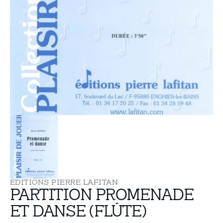
supports
multimédia
dans
la
vue
de
la
galerie
EDITIONS PIERRE LAFITAN
PARTITION PROMENADE
ET DANSE (FLÛTE)