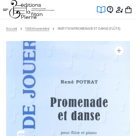
Ignorer
et
passer
au
contenu
Accueil
Flûte traversière
PARTITION PROMENADE ET DANSE (FLÛTE)
Ouvrir
1
des