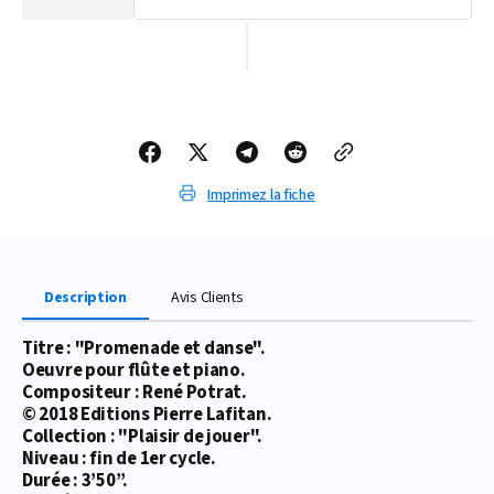
la
la
quantité
quantité
de
de
PARTITION
PARTITION
PROMENADE
PROMENADE
ET
ET
DANSE
DANSE
(FLÛTE)
(FLÛTE)
Imprimez la fiche
Description
Avis Clients
Titre : "Promenade et danse".
Oeuvre pour flûte et piano.
Compositeur : René Potrat.
© 2018 Editions Pierre Lafitan.
Collection : "Plaisir de jouer".
Niveau : fin de 1er cycle.
Durée : 3’50’’.