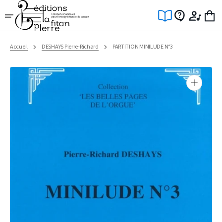
Ignorer
et
passer
au
contenu
Accueil
DESHAYS Pierre-Richard
PARTITION MINILUDE N°3
Ouvrir
1
des