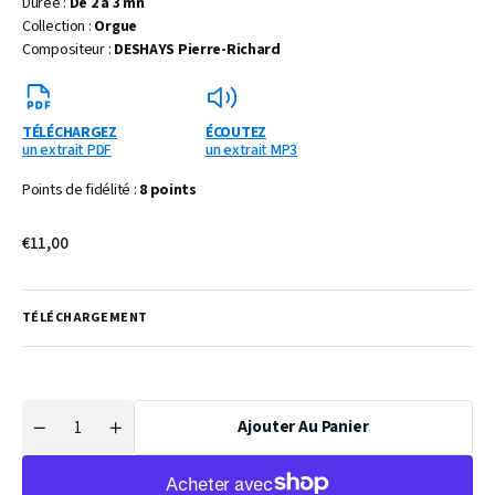
Durée :
De 2 à 3 mn
Collection :
Orgue
Compositeur :
DESHAYS Pierre-Richard
TÉLÉCHARGEZ
ÉCOUTEZ
un extrait PDF
un extrait MP3
Points de fidélité :
8 points
Prix
€11,00
habituel
TÉLÉCHARGEMENT
Ajouter Au Panier
Quantité
Réduire
Augmenter
la
la
quantité
quantité
de
de