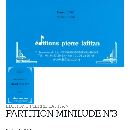
supports
multimédia
dans
la
vue
de
la
galerie
EDITIONS PIERRE LAFITAN
PARTITION MINILUDE N°3