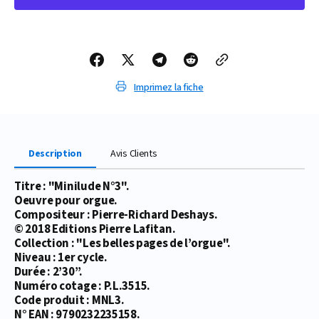
PARTITION
PARTITION
MINILUDE
MINILUDE
N°3
N°3
Imprimez la fiche
Description
Avis Clients
Titre : "Minilude N°3".
Oeuvre pour orgue.
Compositeur : Pierre-Richard Deshays.
© 2018 Editions Pierre Lafitan.
Collection : "Les belles pages de l’orgue".
Niveau : 1er cycle.
Durée : 2’30’’.
Numéro cotage : P.L.3515.
Code produit : MNL3.
N° EAN : 9790232235158.