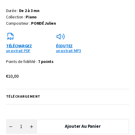
Durée :
De 2 à 3 mn
Collection :
Piano
Compositeur :
PONDÉ Julien
TÉLÉCHARGEZ
ÉCOUTEZ
un extrait PDF
un extrait MP3
Points de fidélité :
7 points
Prix
€10,00
habituel
TÉLÉCHARGEMENT
Ajouter Au Panier
Quantité
Réduire
Augmenter
la
la