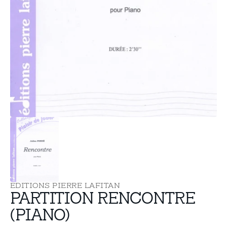
supports
multimédia
dans
la
vue
de
la
galerie
EDITIONS PIERRE LAFITAN
PARTITION RENCONTRE
(PIANO)