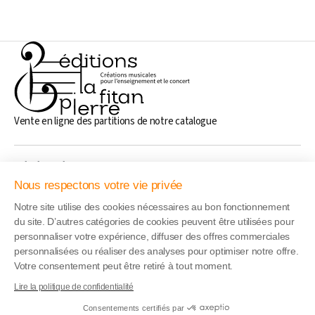
Vente en ligne des partitions de notre catalogue
Généralités
Nous respectons votre vie privée
Notre site utilise des cookies nécessaires au bon fonctionnement
Liens rapide
du site. D’autres catégories de cookies peuvent être utilisées pour
personnaliser votre expérience, diffuser des offres commerciales
personnalisées ou réaliser des analyses pour optimiser notre offre.
Adresse
Votre consentement peut être retiré à tout moment.
17 boulevard du Lac, 95880 Enghien-Les-Bains, France
Contactez-nous
Lire la politique de confidentialité
+33 (0) 1 34 17 20 25
Consentements certifiés par
contact@editionspierrelafitan.com