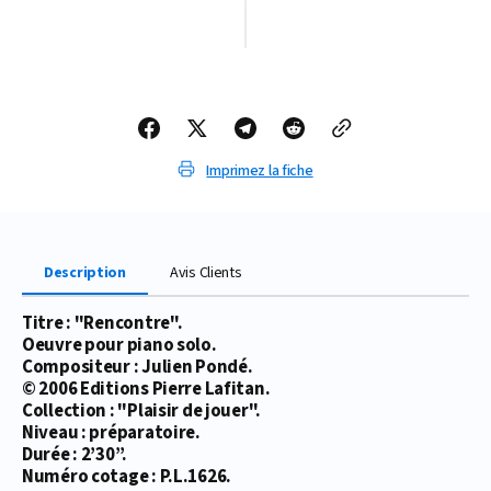
quantité
quantité
de
de
PARTITION
PARTITION
RENCONTRE
RENCONTRE
(PIANO)
(PIANO)
Imprimez la fiche
Description
Avis Clients
Titre : "Rencontre".
Oeuvre pour piano solo.
Compositeur : Julien Pondé.
© 2006 Editions Pierre Lafitan.
Collection : "Plaisir de jouer".
Niveau : préparatoire.
Durée : 2’30’’.
Numéro cotage : P.L.1626.