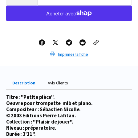
la
la
quantité
quantité
de
de
PARTITION
PARTITION
PETITE
PETITE
PIÈCE
PIÈCE
(TROMPETTE
(TROMPETTE
Mib)
Mib)
Imprimez la fiche
Description
Avis Clients
Titre : "Petite pièce".
Oeuvre pour trompette mib et piano.
Compositeur : Sébastien Nicolle.
© 2003 Editions Pierre Lafitan.
Collection : "Plaisir de jouer".
Niveau : préparatoire.
Durée : 3’11’’.