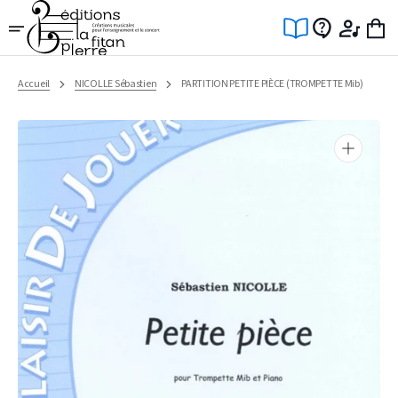
Ignorer
et
passer
au
contenu
Accueil
NICOLLE Sébastien
PARTITION PETITE PIÈCE (TROMPETTE Mib)
Ouvrir
1
des