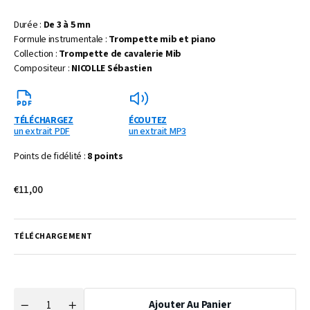
Durée :
De 3 à 5 mn
Formule instrumentale :
Trompette mib et piano
Collection :
Trompette de cavalerie Mib
Compositeur :
NICOLLE Sébastien
TÉLÉCHARGEZ
ÉCOUTEZ
un extrait PDF
un extrait MP3
Points de fidélité :
8 points
Prix
€11,00
habituel
TÉLÉCHARGEMENT
Ajouter Au Panier
Quantité
Réduire
Augmenter