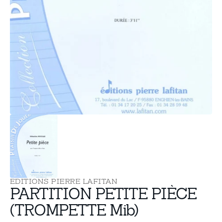
supports
multimédia
dans
la
vue
de
la
galerie
EDITIONS PIERRE LAFITAN
PARTITION PETITE PIÈCE
(TROMPETTE Mib)