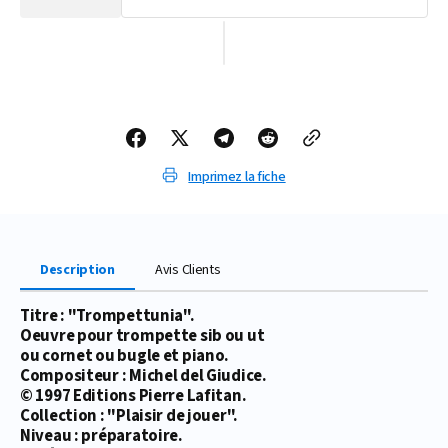
la
la
quantité
quantité
de
de
PARTITION
PARTITION
TROMPETTUNIA
TROMPETTUNIA
Imprimez la fiche
Description
Avis Clients
Titre : "Trompettunia".
Oeuvre pour trompette sib ou ut
ou cornet ou bugle et piano.
Compositeur : Michel del Giudice.
© 1997 Editions Pierre Lafitan.
Collection : "Plaisir de jouer".
Niveau : préparatoire.