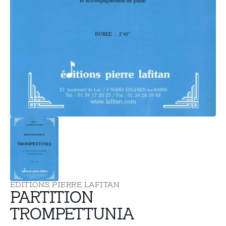
supports
multimédia
dans
la
vue
de
la
galerie
EDITIONS PIERRE LAFITAN
PARTITION
TROMPETTUNIA