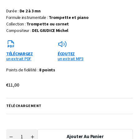
Durée :
De 2 à 3 mn
Formule instrumentale :
Trompette et piano
Collection :
Trompette ou cornet
Compositeur :
DEL GIUDICE Michel
TÉLÉCHARGEZ
ÉCOUTEZ
un extrait PDF
un extrait MP3
Points de fidélité :
8 points
Prix
€11,00
habituel
TÉLÉCHARGEMENT
Ajouter Au Panier
Quantité
Réduire
Augmenter