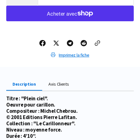
la
la
quantité
quantité
de
de
PARTITION
PARTITION
PLEIN
PLEIN
CIEL
CIEL
(CARILLON)
(CARILLON)
Imprimez la fiche
Description
Avis Clients
Titre : "Plein ciel".
Oeuvre pour carillon.
Compositeur : Michel Chebrou.
© 2001 Editions Pierre Lafitan.
Collection : "Le Carillonneur".
Niveau : moyenne force.
Durée : 4’10’’.