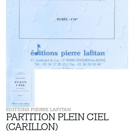
supports
multimédia
dans
la
vue
de
la
galerie
EDITIONS PIERRE LAFITAN
PARTITION PLEIN CIEL
(CARILLON)