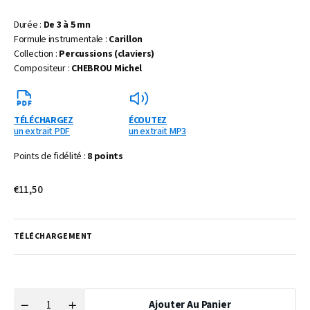
Durée :
De 3 à 5 mn
Formule instrumentale :
Carillon
Collection :
Percussions (claviers)
Compositeur :
CHEBROU Michel
TÉLÉCHARGEZ
ÉCOUTEZ
un extrait PDF
un extrait MP3
Points de fidélité :
8 points
Prix
€11,50
habituel
TÉLÉCHARGEMENT
Ajouter Au Panier
Quantité
Réduire
Augmenter