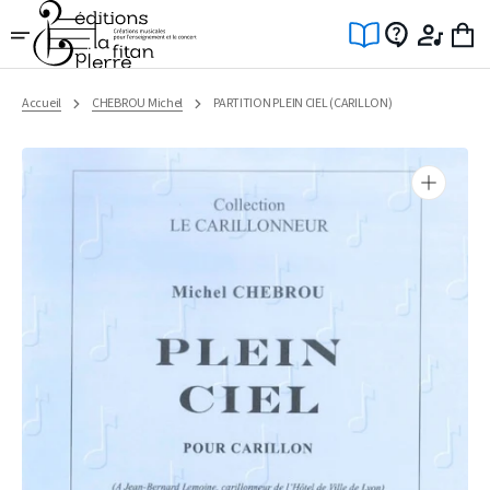
Ignorer
et
passer
au
contenu
Accueil
CHEBROU Michel
PARTITION PLEIN CIEL (CARILLON)
Ouvrir
1
des