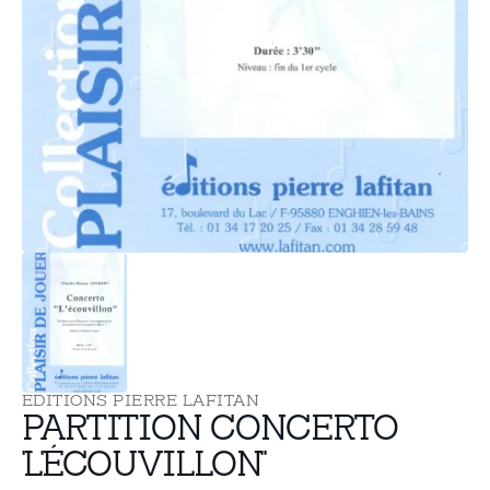
supports
multimédia
dans
la
vue
de
la
galerie
EDITIONS PIERRE LAFITAN
PARTITION CONCERTO
'L'ÉCOUVILLON"