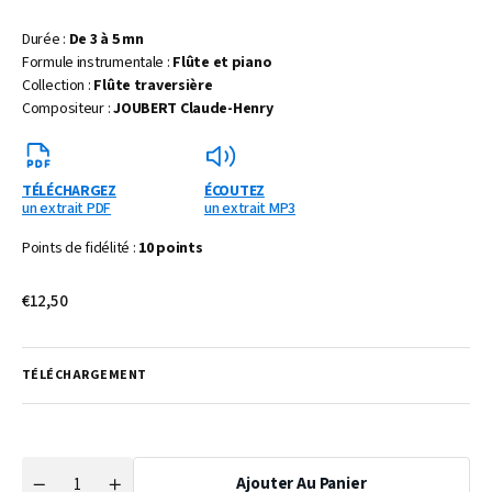
Durée :
De 3 à 5 mn
Formule instrumentale :
Flûte et piano
Collection :
Flûte traversière
Compositeur :
JOUBERT Claude-Henry
TÉLÉCHARGEZ
ÉCOUTEZ
un extrait PDF
un extrait MP3
Points de fidélité :
10 points
Prix
€12,50
habituel
TÉLÉCHARGEMENT
Ajouter Au Panier
Quantité
Réduire
Augmenter