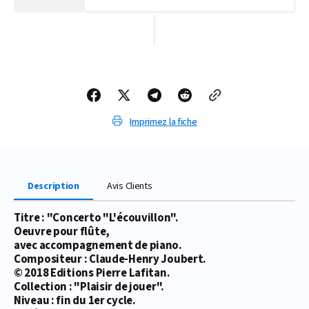
la
la
quantité
quantité
de
de
PARTITION
PARTITION
CONCERTO
CONCERTO
&#39;L&#39;ÉCOUVILLON&quot;
&#39;L&#39;ÉCOUVILLON&quot;
Imprimez la fiche
Description
Avis Clients
Titre : "Concerto "L'écouvillon".
Oeuvre pour flûte,
avec accompagnement de piano.
Compositeur : Claude-Henry Joubert.
© 2018 Editions Pierre Lafitan.
Collection : "Plaisir de jouer".
Niveau : fin du 1er cycle.