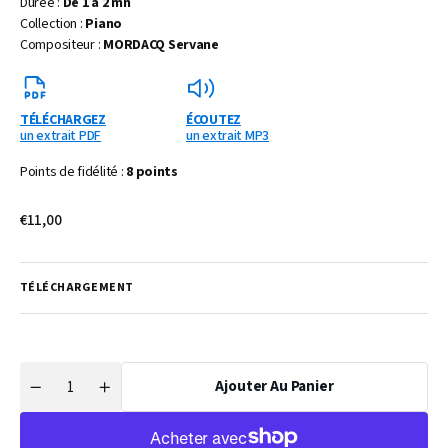
Durée :
De 1 à 2 mn
Collection :
Piano
Compositeur :
MORDACQ Servane
TÉLÉCHARGEZ
ÉCOUTEZ
un extrait PDF
un extrait MP3
Points de fidélité :
8 points
Prix
€11,00
habituel
TÉLÉCHARGEMENT
Ajouter Au Panier
Quantité
Réduire
Augmenter
la
la
quantité
quantité
de
de