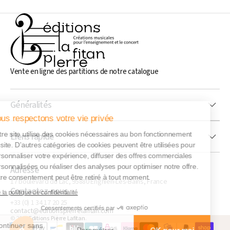
Vente en ligne des partitions de notre catalogue
Généralités
Nous respectons votre vie privée
Notre site utilise des cookies nécessaires au bon fonctionnement
Liens rapide
du site. D’autres catégories de cookies peuvent être utilisées pour
personnaliser votre expérience, diffuser des offres commerciales
personnalisées ou réaliser des analyses pour optimiser notre offre.
Adresse
Votre consentement peut être retiré à tout moment.
17 boulevard du Lac, 95880 Enghien-Les-Bains, France
Contactez-nous
Lire la politique de confidentialité
+33 (0) 1 34 17 20 25
Consentements certifiés par
contact@editionspierrelafitan.com
© 2026
Editions Pierre Lafitan
.
Continuer sans
Paramétrer
OK pour moi