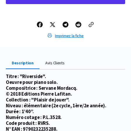
PARTITION
PARTITION
RIVERSIDE
RIVERSIDE
Imprimez la fiche
Description
Avis Clients
Titre : "Riverside".
Oeuvre pour piano solo.
Compositrice : Servane Mordacq.
© 2018 Editions Pierre Lafitan.
Collection : "Plaisir de jouer".
Niveau : élémentaire (2e cycle, 1ère/2e année).
Durée : 1’40’’.
Numéro cotage : P.L.3528.
Code produit : RVRS.
N° EAN : 9790232235288.