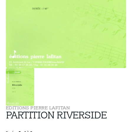
supports
multimédia
dans
la
vue
de
la
galerie
EDITIONS PIERRE LAFITAN
PARTITION RIVERSIDE