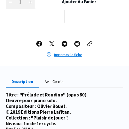
Ajouter Au Panier
Quantité
Réduire
Augmenter
la
la
quantité
quantité
de
de
PARTITION
PARTITION
PRÉLUDE
PRÉLUDE
ET
ET
RONDINO
RONDINO
Imprimez la fiche
Description
Avis Clients
Titre : "Prélude et Rondino" (opus 80).
Oeuvre pour piano solo.
Compositeur : Olivier Bouet.
© 2019 Editions Pierre Lafitan.
Collection : "Plaisir de jouer".
Niveau : fin de 1er cycle.