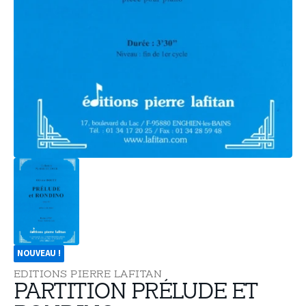
supports
multimédia
dans
la
vue
de
la
galerie
NOUVEAU !
EDITIONS PIERRE LAFITAN
PARTITION PRÉLUDE ET