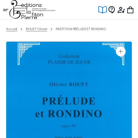
Ignorer
et
passer
au
contenu
Accueil
BOUET Olivier
PARTITION PRÉLUDE ET RONDINO
Ouvrir
1
des