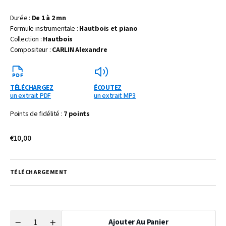
Durée :
De 1 à 2 mn
Formule instrumentale :
Hautbois et piano
Collection :
Hautbois
Compositeur :
CARLIN Alexandre
TÉLÉCHARGEZ
ÉCOUTEZ
un extrait PDF
un extrait MP3
Points de fidélité :
7 points
Prix
€10,00
habituel
TÉLÉCHARGEMENT
Ajouter Au Panier
Quantité
Réduire
Augmenter