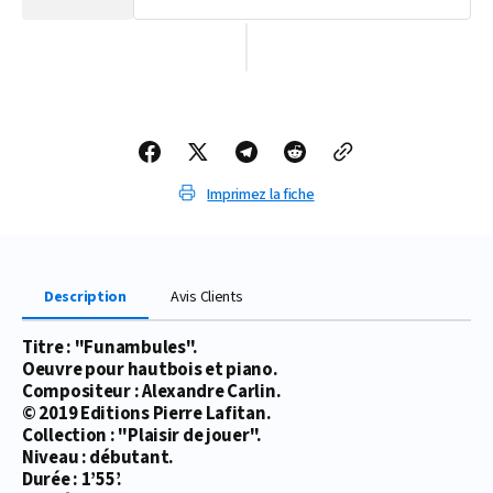
la
la
quantité
quantité
de
de
PARTITION
PARTITION
FUNAMBULES
FUNAMBULES
(HAUTBOIS)
(HAUTBOIS)
Imprimez la fiche
Description
Avis Clients
Titre : "Funambules".
Oeuvre pour hautbois et piano.
Compositeur : Alexandre Carlin.
© 2019 Editions Pierre Lafitan.
Collection : "Plaisir de jouer".
Niveau : débutant.
Durée : 1’55’.