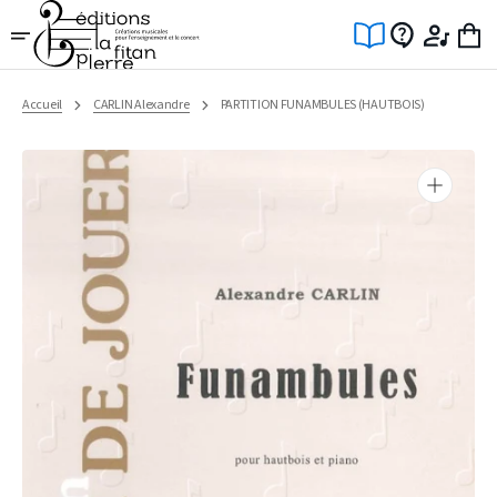
Ignorer
et
passer
au
contenu
Accueil
CARLIN Alexandre
PARTITION FUNAMBULES (HAUTBOIS)
Ouvrir
1
des