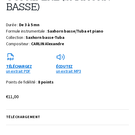
BASSE)
Durée :
De 3 à 5 mn
Formule instrumentale :
Saxhorn basse/Tuba et piano
Collection :
Saxhorn basse-Tuba
Compositeur :
CARLIN Alexandre
TÉLÉCHARGEZ
ÉCOUTEZ
un extrait PDF
un extrait MP3
Points de fidélité :
8 points
Prix
€11,00
habituel
TÉLÉCHARGEMENT