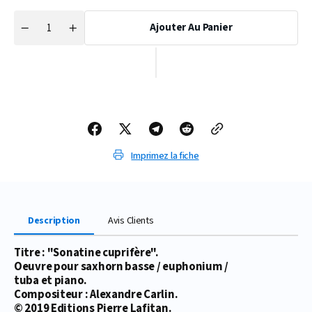
Ajouter Au Panier
Quantité
Réduire
Augmenter
la
la
quantité
quantité
de
de
PARTITION
PARTITION
SONATINE
SONATINE
CUPRIFÈRE
CUPRIFÈRE
(SAXHORN
(SAXHORN
BASSE)
BASSE)
Imprimez la fiche
Description
Avis Clients
Titre : "Sonatine cuprifère".
Oeuvre pour saxhorn basse / euphonium /
tuba et piano.
Compositeur : Alexandre Carlin.
© 2019 Editions Pierre Lafitan.