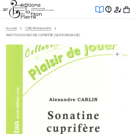
Ignorer
et
passer
au
contenu
Accueil
CARLIN Alexandre
PARTITION SONATINE CUPRIFÈRE (SAXHORN BASSE)
Ouvrir
1