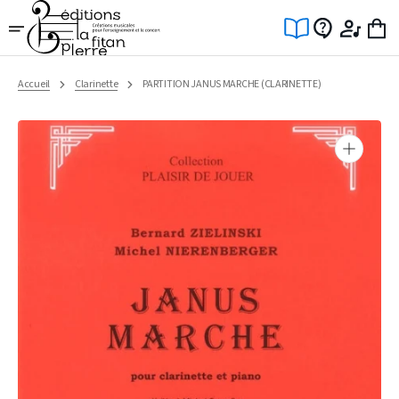
Ignorer
et
passer
au
contenu
Accueil
Clarinette
PARTITION JANUS MARCHE (CLARINETTE)
Ouvrir
1
des