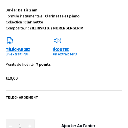
Durée :
De 1 à 2 mn
Formule instrumentale :
Clarinette et piano
Collection :
Clarinette
Compositeur :
ZIELINSKI B. / NIERENBERGER M.
TÉLÉCHARGEZ
ÉCOUTEZ
un extrait PDF
un extrait MP3
Points de fidélité :
7 points
Prix
€10,00
habituel
TÉLÉCHARGEMENT
Ajouter Au Panier
Quantité
Réduire
Augmenter