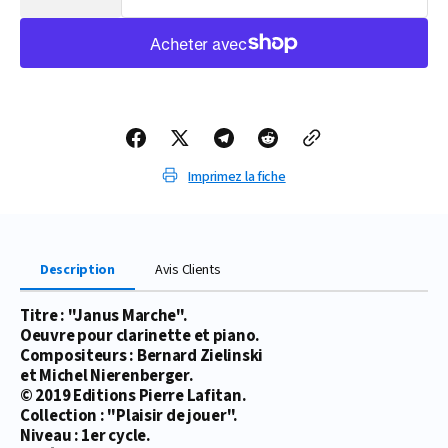
la
la
quantité
quantité
de
de
PARTITION
PARTITION
JANUS
JANUS
MARCHE
MARCHE
(CLARINETTE)
(CLARINETTE)
Imprimez la fiche
Description
Avis Clients
Titre : "Janus Marche".
Oeuvre pour clarinette et piano.
Compositeurs : Bernard Zielinski
et Michel Nierenberger.
© 2019 Editions Pierre Lafitan.
Collection : "Plaisir de jouer".
Niveau : 1er cycle.