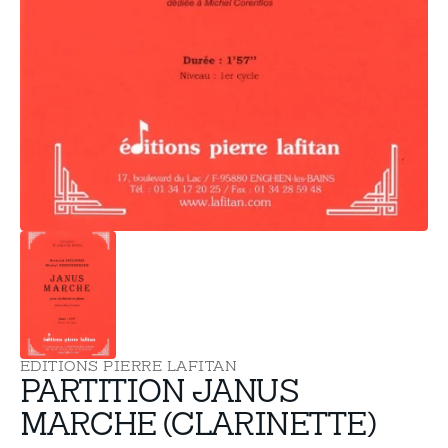
supports
multimédia
dans
la
vue
de
la
galerie
EDITIONS PIERRE LAFITAN
PARTITION JANUS
MARCHE (CLARINETTE)