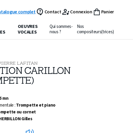
atalogue complet
Contact
Connexion
Panier
OEUVRES
Qui sommes-
Nos
ES
VOCALES
nous ?
compositeurs(trices)
PIERRE LAFITAN
ITION CARILLON
MPETTE)
 5 mn
mentale :
Trompette et piano
ompette ou cornet
HERBILLON Gilles