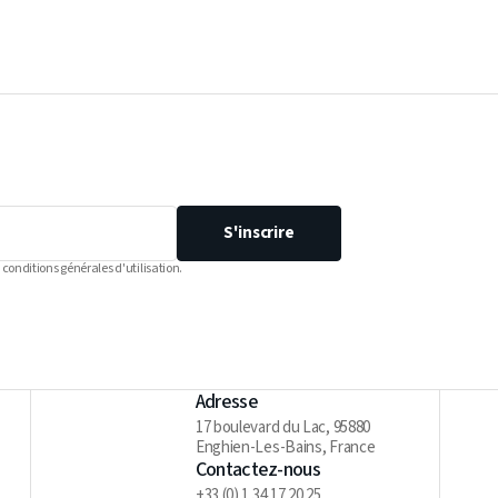
S'inscrire
 conditions générales d'utilisation.
Adresse
17 boulevard du Lac, 95880
Enghien-Les-Bains, France
Contactez-nous
+33 (0) 1 34 17 20 25