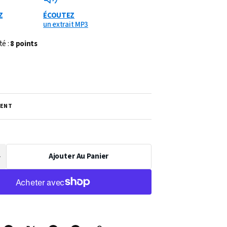
Z
ÉCOUTEZ
un extrait MP3
té :
8 points
ENT
Ajouter Au Panier
Augmenter
a
uantité
de
PARTITION
CARILLON
E)
(TROMPETTE)