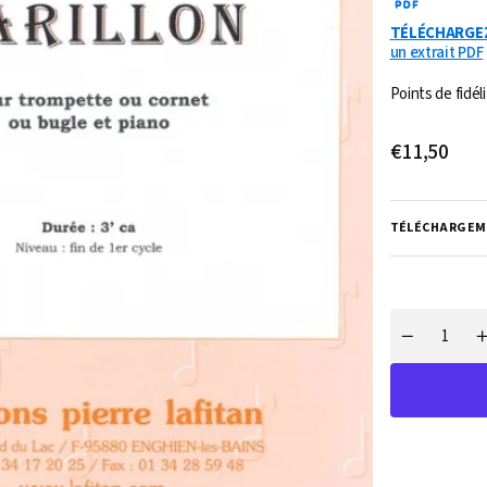
TÉLÉCHARGE
un extrait PDF
Points de fidéli
Ouvrir
1
Prix
€11,50
des
supports
habituel
multimédia
dans
la
TÉLÉCHARGEM
vue
de
la
galerie
Quantité
Réduire
la
l
quantité
q
de
PARTITION
CARILLON
(TROMPETT