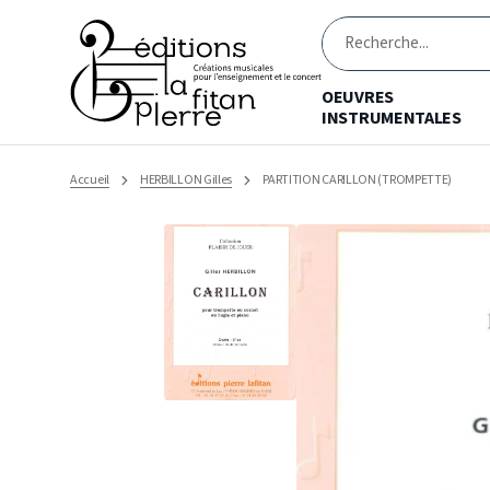
Ignorer
et
passer
Recherche
au
contenu
OEUVRES
INSTRUMENTALES
Accueil
HERBILLON Gilles
PARTITION CARILLON (TROMPETTE)