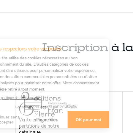
Inscription à l
Nous respectons votre vie privée
Notre site utilise des cookies nécessaires au bon
fonctionnement du site. D’autres catégories de cookies
peuvent être utilisées pour personnaliser votre expérience,
diffuser des offres commerciales personnalisées ou réaliser
des analyses pour optimiser notre offre. Votre consentement
peut être retiré à tout moment.
Lire la politique de confidentialité
Consentements certifiés par
Continuer sans
Vente en ligne des
Paramétrer
OK pour moi
accepter
partitions de notre
catalogue
Axeptio consent