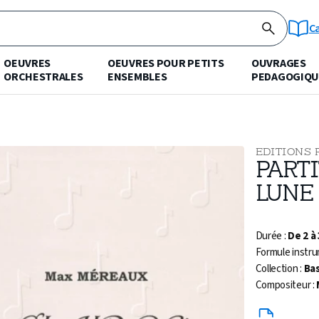
C
OEUVRES
OEUVRES POUR PETITS
OUVRAGES
ORCHESTRALES
ENSEMBLES
PEDAGOGIQU
EDITIONS 
PARTI
LUNE
Durée :
De 2 à
Formule instru
Collection :
Ba
Compositeur :