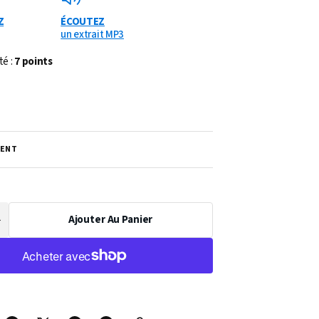
Z
ÉCOUTEZ
un extrait MP3
té :
7 points
ENT
Ajouter Au Panier
Augmenter
a
uantité
de
PARTITION
CLAIR
DE
LUNE
(BASSON)