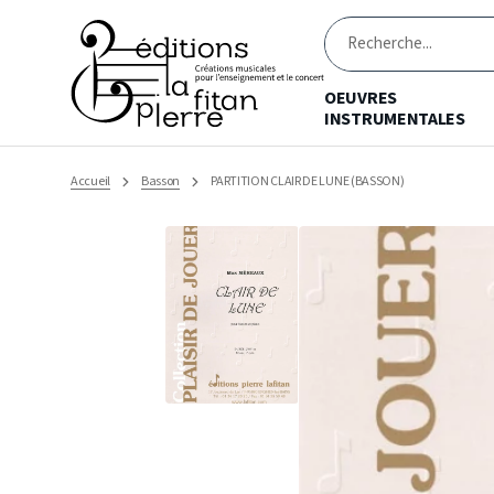
Ignorer
et
passer
Recherche
au
contenu
OEUVRES
INSTRUMENTALES
Accueil
Basson
PARTITION CLAIR DE LUNE (BASSON)