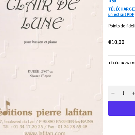
TÉLÉCHARGE
un extrait PDF
Points de fidéli
Ouvrir
1
Prix
€10,00
des
supports
habituel
multimédia
dans
la
TÉLÉCHARGEM
vue
de
la
galerie
Quantité
Réduire
la
l
quantité
q
de
PARTITION
CLAIR
DE
LUNE
(BASSON)