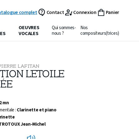
atalogue complet
Contact
Connexion
Panier
OEUVRES
Qui sommes-
Nos
ES
VOCALES
nous ?
compositeurs(trices)
PIERRE LAFITAN
TION L’ETOILE
ÉE
 2 mn
mentale :
Clarinette et piano
rinette
TROTOUX Jean-Michel