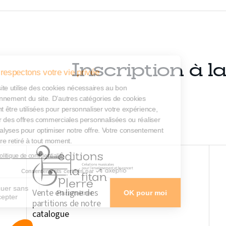
Inscription à l
Nous respectons votre vie privée
Notre site utilise des cookies nécessaires au bon
fonctionnement du site. D’autres catégories de cookies
peuvent être utilisées pour personnaliser votre expérience,
diffuser des offres commerciales personnalisées ou réaliser
des analyses pour optimiser notre offre. Votre consentement
peut être retiré à tout moment.
Lire la politique de confidentialité
Consentements certifiés par
Continuer sans
Vente en ligne des
Paramétrer
OK pour moi
accepter
partitions de notre
catalogue
Axeptio consent
Plateforme de Gestion du Consentement : Personnalisez vos Option