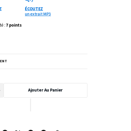
Z
ÉCOUTEZ
un extrait MP3
té :
7 points
ENT
Ajouter Au Panier
Augmenter
a
uantité
de
PARTITION
L’ETOILE
CACHÉE