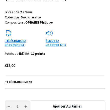
Durée :
De 2 à 3 mn
Collection :
Saxhorn alto
Compositeur :
OPRANDI Philippe
TÉLÉCHARGEZ
ÉCOUTEZ
un extrait PDF
un extrait MP3
Points de fidélité :
10 points
Prix
€13,00
habituel
TÉLÉCHARGEMENT
Ajouter Au Panier
Quantité
Réduire
Augmenter