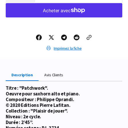
la
la
quantité
quantité
de
de
PARTITION
PARTITION
PATCHWORK
PATCHWORK
(SAXHORN
(SAXHORN
ALTO)
ALTO)
Imprimez la fiche
Description
Avis Clients
Titre : "Patchwork".
Oeuvre pour saxhorn alto et piano.
Compositeur : Philippe Oprandi.
© 2020 Editions Pierre Lafitan.
Collection : "Plaisir de jouer".
Niveau : 2e cycle.
Durée : 2’45’’.