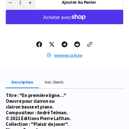
Ajouter Au Panier
Quantité
Réduire
Augmenter
la
la
quantité
quantité
de
de
PARTITION
PARTITION
EN
EN
PREMIÈRE
PREMIÈRE
LIGNE…
LIGNE…
(CLAIRON)
(CLAIRON)
Imprimez la fiche
Description
Avis Clients
Titre : "En première ligne…"
Oeuvre pour clairon ou
clairon basse et piano.
Compositeur : André Telman.
© 2021 Editions Pierre Lafitan.
Collection : "Plaisir de jouer".