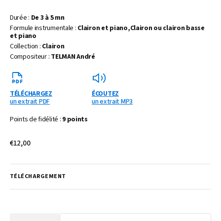
Durée :
De 3 à 5 mn
Formule instrumentale :
Clairon et piano,Clairon ou clairon basse
et piano
Collection :
Clairon
Compositeur :
TELMAN André
TÉLÉCHARGEZ
ÉCOUTEZ
un extrait PDF
un extrait MP3
Points de fidélité :
9 points
Prix
€12,00
habituel
TÉLÉCHARGEMENT