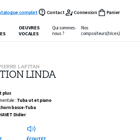
atalogue complet
Contact
Connexion
Panier
OEUVRES
Qui sommes-
Nos
ES
VOCALES
nous ?
compositeurs(trices)
PIERRE LAFITAN
TION LINDA
t plus
mentale :
Tuba ut et piano
xhorn basse-Tuba
HAVET Didier
Z
ÉCOUTEZ