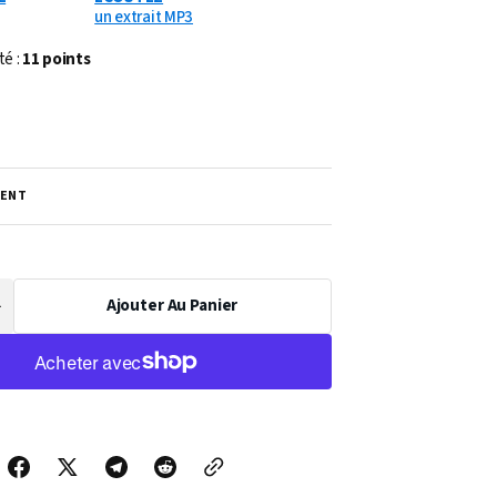
un extrait MP3
té :
11 points
ENT
Ajouter Au Panier
Augmenter
a
uantité
de
PARTITION
LINDA