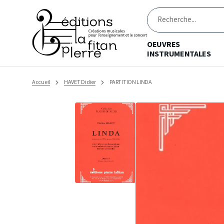
Ignorer
et
passer
Recherche
au
contenu
OEUVRES
INSTRUMENTALES
Accueil
HAVET Didier
PARTITION LINDA