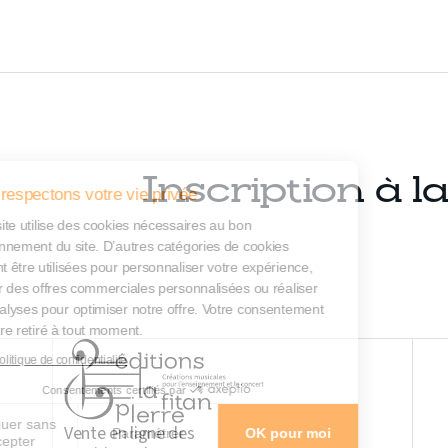
Inscription à l
Nous respectons votre vie privée
Notre site utilise des cookies nécessaires au bon
fonctionnement du site. D’autres catégories de cookies
peuvent être utilisées pour personnaliser votre expérience,
diffuser des offres commerciales personnalisées ou réaliser
des analyses pour optimiser notre offre. Votre consentement
peut être retiré à tout moment.
Lire la politique de confidentialité
Consentements certifiés par
Continuer sans
Vente en ligne des
Paramétrer
OK pour moi
accepter