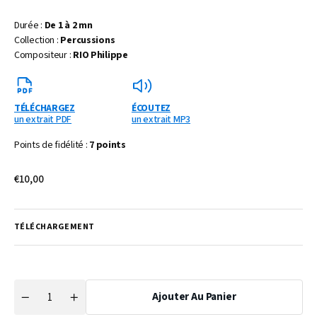
Durée :
De 1 à 2 mn
Collection :
Percussions
Compositeur :
RIO Philippe
TÉLÉCHARGEZ
ÉCOUTEZ
un extrait PDF
un extrait MP3
Points de fidélité :
7 points
Prix
€10,00
habituel
TÉLÉCHARGEMENT
Ajouter Au Panier
Quantité
Réduire
Augmenter
la
la