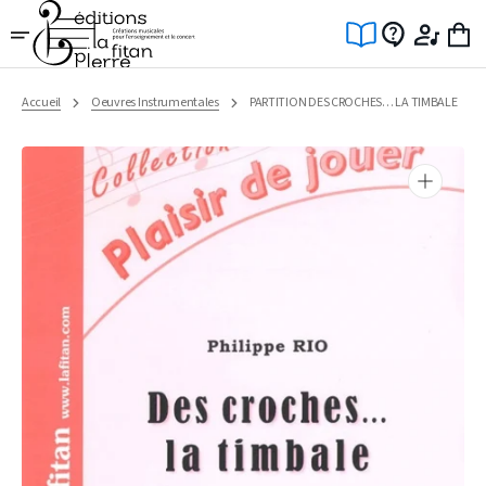
Ignorer
et
passer
au
contenu
Accueil
Oeuvres Instrumentales
PARTITION DES CROCHES… LA TIMBALE
Ouvrir
1
des