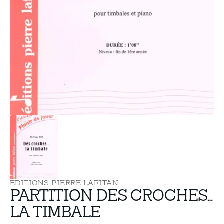
supports
multimédia
dans
la
vue
de
la
galerie
EDITIONS PIERRE LAFITAN
PARTITION DES CROCHES…
LA TIMBALE