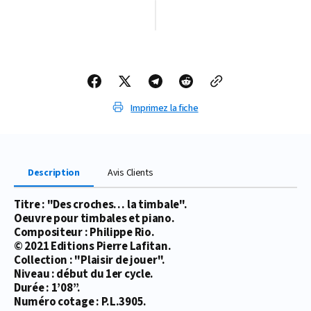
quantité
quantité
de
de
PARTITION
PARTITION
DES
DES
CROCHES…
CROCHES…
LA
LA
TIMBALE
TIMBALE
Imprimez la fiche
Description
Avis Clients
Titre : "Des croches… la timbale".
Oeuvre pour timbales et piano.
Compositeur : Philippe Rio.
© 2021 Editions Pierre Lafitan.
Collection : "Plaisir de jouer".
Niveau : début du 1er cycle.
Durée : 1’08’’.
Numéro cotage : P.L.3905.