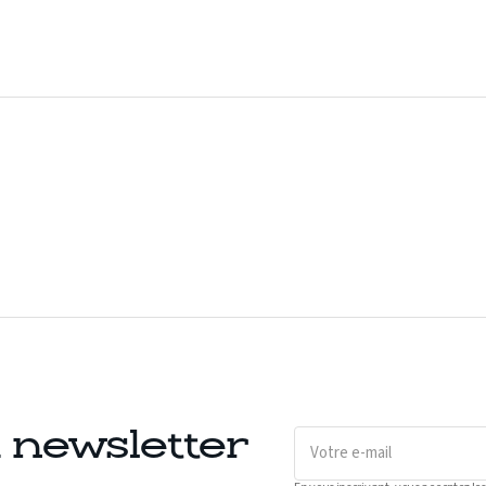
Votre
a newsletter
e-
mail