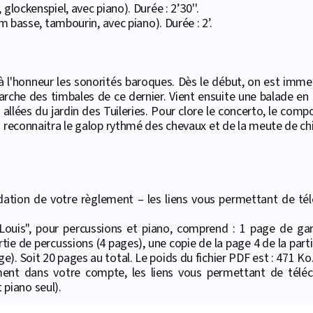
glockenspiel, avec piano). Durée : 2’30''.
om basse, tambourin, avec piano). Durée : 2’.
 l'honneur les sonorités baroques. Dès le début, on est immer
rche des timbales de ce dernier. Vient ensuite une balade en ry
allées du jardin des Tuileries. Pour clore le concerto, le compo
n reconnaitra le galop rythmé des chevaux et de la meute de ch
ation de votre règlement – les liens vous permettant de téléc
Louis", pour percussions et piano, comprend : 1 page de gard
ie de percussions (4 pages), une copie de la page 4 de la partie 
). Soit 20 pages au total. Le poids du fichier PDF est : 471 Ko
ment dans votre compte, les liens vous permettant de téléc
piano seul).