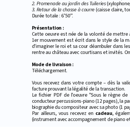
2. Promenade au jardin des Tuileries
(xylophone, 
3. Retour de la chasse à courre
(caisse claire, t
Durée totale : 6’50’’.
Présentation :
Cette oeuvre est née de la volonté de mettre à
1er mouvement est écrit dans le style de la ma
d'imaginer le roi et sa cour déambuler dans les 
rentre au château avec courtisans et invités. O
Mode de livraison :
Téléchargement.
Vous recevez dans votre compte – dès la valid
facture prouvant la légalité de la transaction.
Le fichier PDF de l'oeuvre "Sous le règne de 
conducteur percussions-piano (12 pages), la part
biographie du compositeur avec sa photo (1 page
Par ailleurs, vous recevez en
cadeau
, égale
(instrument avec accompagnement de piano et 