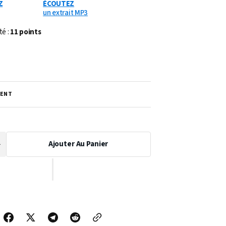
Z
ÉCOUTEZ
un extrait MP3
té :
11 points
ENT
Ajouter Au Panier
Augmenter
a
uantité
de
PARTITION
SOUS
LE
RÈGNE
DE
LOUIS