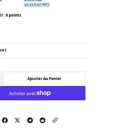
un extrait MP3
té :
8 points
ENT
Ajouter Au Panier
Augmenter
a
uantité
de
PARTITION
TUBA
DANSE