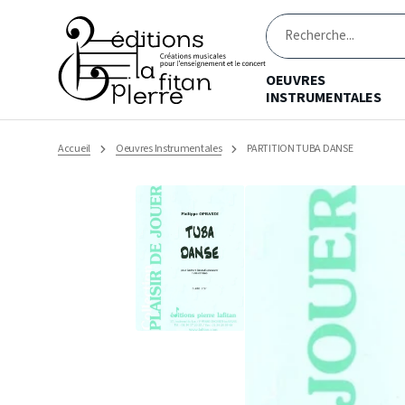
Ignorer
et
passer
Recherche
au
contenu
OEUVRES
INSTRUMENTALES
Accueil
Oeuvres Instrumentales
PARTITION TUBA DANSE