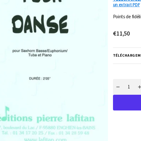
un extrait PDF
Points de fidéli
Prix
€11,50
Ouvrir
habituel
1
des
supports
multimédia
TÉLÉCHARGEM
dans
la
vue
de
la
galerie
Quantité
Réduire
la
l
quantité
q
de
PARTITION
TUBA
DANSE