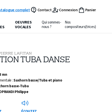
atalogue complet
Contact
Connexion
Panier
OEUVRES
Qui sommes-
Nos
ES
VOCALES
nous ?
compositeurs(trices)
PIERRE LAFITAN
ITION TUBA DANSE
 3 mn
mentale :
Saxhorn basse/Tuba et piano
xhorn basse-Tuba
OPRANDI Philippe
Z
ÉCOUTEZ