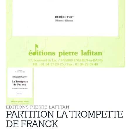
supports
multimédia
dans
la
vue
de
la
galerie
EDITIONS PIERRE LAFITAN
PARTITION LA TROMPETTE
DE FRANCK