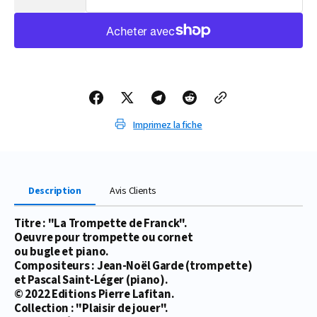
la
la
quantité
quantité
de
de
PARTITION
PARTITION
LA
LA
TROMPETTE
TROMPETTE
DE
DE
FRANCK
FRANCK
Imprimez la fiche
Description
Avis Clients
Titre : "La Trompette de Franck".
Oeuvre pour trompette ou cornet
ou bugle et piano.
Compositeurs : Jean-Noël Garde (trompette)
et Pascal Saint-Léger (piano).
© 2022 Editions Pierre Lafitan.
Collection : "Plaisir de jouer".