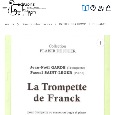
Ignorer
et
passer
au
contenu
Accueil
Oeuvres Instrumentales
PARTITION LA TROMPETTE DE FRANCK
Ouvrir
1
des