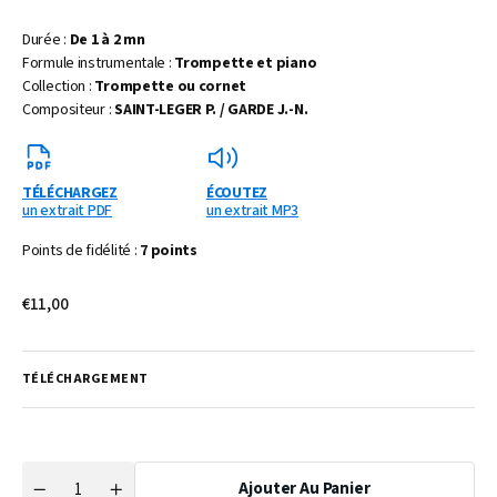
Durée :
De 1 à 2 mn
Formule instrumentale :
Trompette et piano
Collection :
Trompette ou cornet
Compositeur :
SAINT-LEGER P. / GARDE J.-N.
TÉLÉCHARGEZ
ÉCOUTEZ
un extrait PDF
un extrait MP3
Points de fidélité :
7 points
Prix
€11,00
habituel
TÉLÉCHARGEMENT
Ajouter Au Panier
Quantité
Réduire
Augmenter